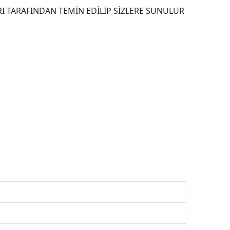
I TARAFINDAN TEMİN EDİLİP SİZLERE SUNULUR
07PEUGEOT #YEDEKPARCA307 #307TÜRKİYE u
OREPAR #TOTAL #RAPRO #TRW #DELPHI
kparca #307ankara #307istanbul #izmir307
7far #307 tampon #307aksesuar #307jant