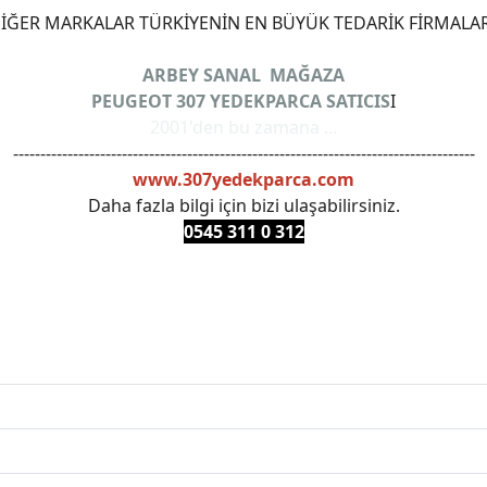
ĞER MARKALAR TÜRKİYENİN EN BÜYÜK TEDARİK FİRMALAR
ARBEY SANAL MAĞAZA
PEUGEOT 307 YEDEKPARCA SATICIS
I
2001'den bu zamana ...
-------------------------------------------------------------------------------------
www.307yedekparca.com
Daha fazla bilgi için bizi ulaşabilirsiniz.
0545 311 0 3
12
ANKARAYEDEKPARCA #PEUEGOTTURKİYE #TURKİYE307 #3
PRO #FEBI #LUK #BRAXIS #MONROE #DEPO #MOTUL #EUR
 #oemyedekparca #307yedekparca #stellantis #ankarayede
307bakimseti #307amortisör #307debriyaj #307triger #30