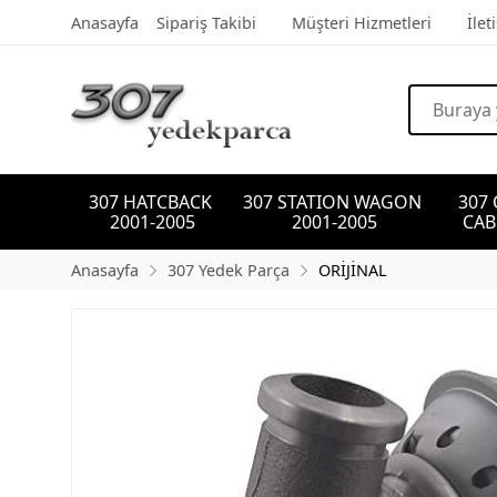
Anasayfa
Sipariş Takibi
Müşteri Hizmetleri
İlet
307 HATCBACK 
307 STATION WAGON 
307
2001-2005
2001-2005
CAB
Anasayfa
307 Yedek Parça
ORİJİNAL