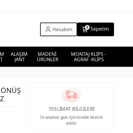
0
Sepetim
Hesabım
IM 
ALAŞIM 
MADENİ 
MONTAJ KLİPS - 
İ
JANT
ÜRÜNLER
AGRAF -KLİPS
 DÖNÜŞ
JZ
TESLİMAT BİLGİLERİ
Ürününüz gün içerisinde teslim
edilir