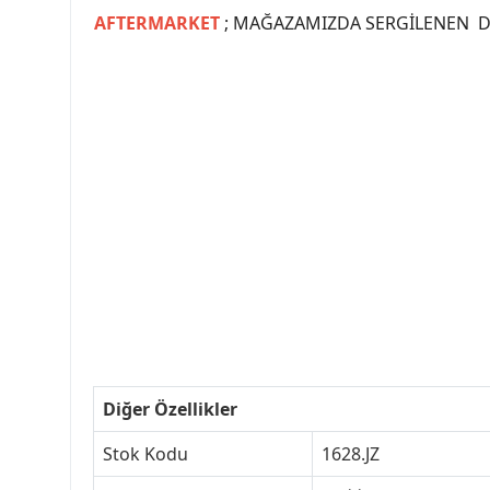
AFTERMARKET
; MAĞAZAMIZDA SERGİLENEN Dİ
#PEUGEOT #PEUGEOT307 #307YEDEKPARCA #
#VALEO #SACHS #PSA #INA #SKF #RA
#peugeot307 #peugeottürkiye #psatürkiye
#peugeot307turkey #307clup #indirim #
Diğer Özellikler
Stok Kodu
1628.JZ