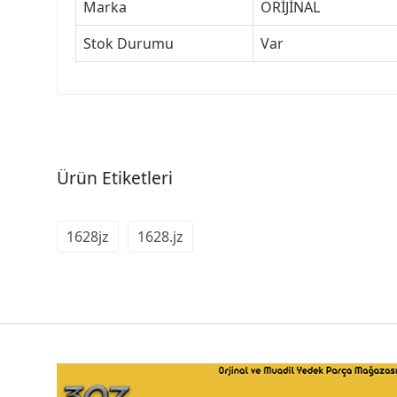
Marka
ORİJİNAL
Stok Durumu
Var
Ürün Etiketleri
1628jz
1628.jz