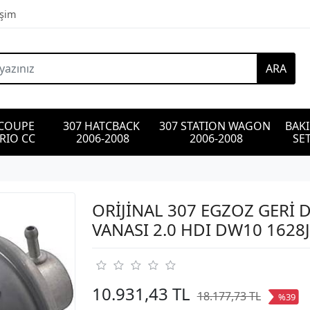
işim
ARA
 COUPE 
307 HATCBACK 
307 STATION WAGON 
BAK
RIO CC
2006-2008
2006-2008
SET
ORİJİNAL 307 EGZOZ GERİ
VANASI 2.0 HDI DW10 1628
10.931,43 TL
18.177,73 TL
%39