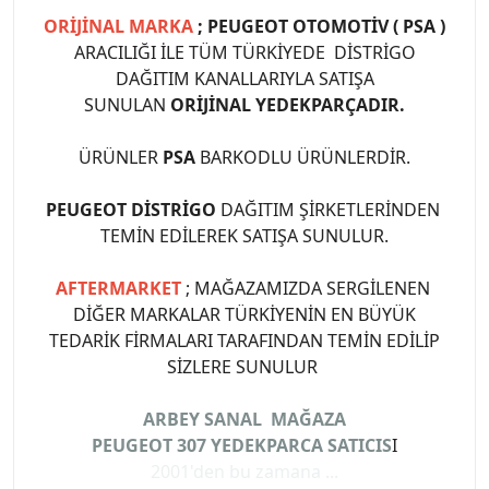
ORİJİNAL MARKA
; PEUGEOT OTOMOTİV ( PSA )
ARACILIĞI İLE TÜM TÜRKİYEDE DİSTRİGO
DAĞITIM KANALLARIYLA SATIŞA
SUNULAN
ORİJİNAL YEDEKPARÇADIR.
ÜRÜNLER
PSA
BARKODLU ÜRÜNLERDİR.
PEUGEOT DİSTRİGO
DAĞITIM ŞİRKETLERİNDEN
TEMİN EDİLEREK SATIŞA SUNULUR.
AFTERMARKET
; MAĞAZAMIZDA SERGİLENEN
DİĞER MARKALAR TÜRKİYENİN EN BÜYÜK
TEDARİK FİRMALARI TARAFINDAN TEMİN EDİLİP
SİZLERE SUNULUR
ARBEY SANAL MAĞAZA
PEUGEOT 307 YEDEKPARCA SATICIS
I
2001'den bu zamana ...