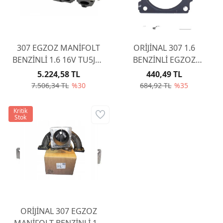
307 EGZOZ MANİFOLT
ORİJİNAL 307 1.6
BENZİNLİ 1.6 16V TU5JP4
BENZİNLİ EGZOZ
0341G2
KATALİZÖR CONTASI
5.224,58 TL
440,49 TL
KARE 170933
7.506,34 TL
%30
684,92 TL
%35
Kritik
Stok
ORİJİNAL 307 EGZOZ
MANİFOLT BENZİNLİ 1.6