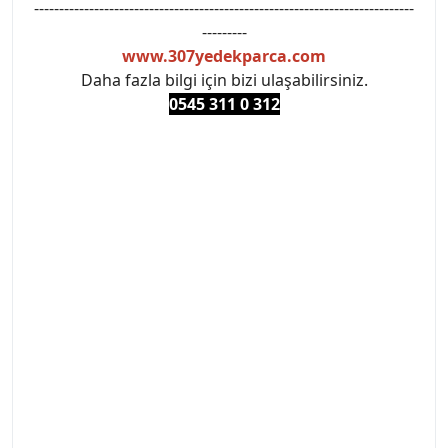
----------------------------------------------------------------------------
---------
www.307yedekparca.com
Daha fazla bilgi için bizi ulaşabilirsiniz.
0545 311 0 3
12
#PEUGEOT #PEUGEOT307 #307YEDEKPARCA
#ANKARAYEDEKPARCA #PEUEGOTTURKİYE
#TURKİYE307 #307PEUGEOT #YEDEKPARCA307
#307TÜRKİYE u
#VALEO #SACHS #PSA #INA #SKF #RAPRO #FEBI
#LUK #BRAXIS #MONROE #DEPO #MOTUL
#EUROREPAR #TOTAL #RAPRO #TRW #DELPHI
#peugeot307 #peugeottürkiye #psatürkiye
#oemyedekparca #307yedekparca #stellantis
#ankarayedekparca #307ankara #307istanbul
#izmir307 #peugeot307turkey #307clup #indirim
#307bakimseti #307amortisör #307debriyaj
#307triger #307far #307 tampon #307aksesuar
#307jant