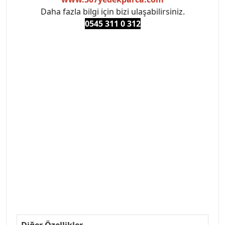
Daha fazla bilgi için bizi ulaşabilirsiniz.
0545 311 0 3
12
#PEUGEOT #PEUGEOT307 #307YEDEKPARCA
#ANKARAYEDEKPARCA #PEUEGOTTURKİYE
#TURKİYE307 #307PEUGEOT #YEDEKPARCA307
#307TÜRKİYE u
#VALEO #SACHS #PSA #INA #SKF #RAPRO #FEBI
#LUK #BRAXIS #MONROE #DEPO #MOTUL
#EUROREPAR #TOTAL #RAPRO #TRW #DELPHI
#peugeot307 #peugeottürkiye #psatürkiye
#oemyedekparca #307yedekparca #stellantis
#ankarayedekparca #307ankara #307istanbul
#izmir307 #peugeot307turkey #307clup #indirim
#307bakimseti #307amortisör #307debriyaj
#307triger #307far #307 tampon #307aksesuar
#307jant
Diğer Özellikler