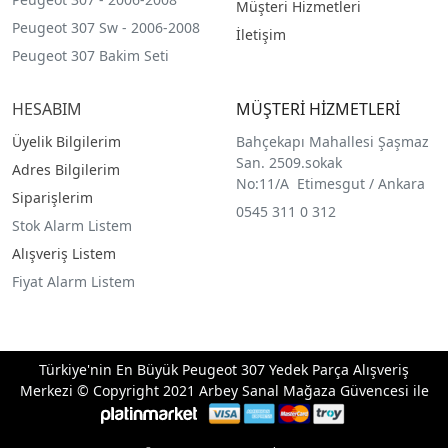
Müşteri Hizmetleri
Peugeot 307 Sw - 2006-2008
İletişim
Peugeot 307 Bakim Seti
HESABIM
MÜŞTERİ HİZMETLERİ
Üyelik Bilgilerim
Bahçekapı Mahallesi Şaşmaz
San. 2509.sokak
Adres Bilgilerim
No:11/A Etimesgut / Ankara
Siparişlerim
0545 311 0 312
Stok Alarm Listem
Alışveriş Listem
Fiyat Alarm Listem
Türkiye'nin En Büyük Peugeot 307 Yedek Parça Alışveriş
Merkezi © Copyright 2021 Arbey Sanal Mağaza Güvencesi ile