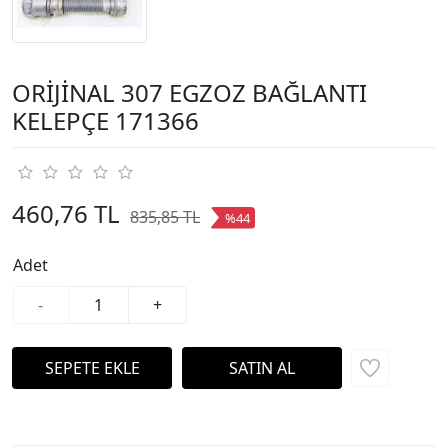
ORİJİNAL 307 EGZOZ BAĞLANTI
KELEPÇE 171366
460,76 TL
835,85 TL
%44
Adet
-
+