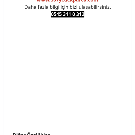
Daha fazla bilgi için bizi ulaşabilirsiniz.
0545 311 0 3
12
#PEUGEOT #PEUGEOT307 #307YEDEKPARCA
#ANKARAYEDEKPARCA #PEUEGOTTURKİYE
#TURKİYE307 #307PEUGEOT #YEDEKPARCA307
#307TÜRKİYE u
#VALEO #SACHS #PSA #INA #SKF #RAPRO #FEBI
#LUK #BRAXIS #MONROE #DEPO #MOTUL
#EUROREPAR #TOTAL #RAPRO #TRW #DELPHI
#peugeot307 #peugeottürkiye #psatürkiye
#oemyedekparca #307yedekparca #stellantis
#ankarayedekparca #307ankara #307istanbul
#izmir307 #peugeot307turkey #307clup #indirim
#307bakimseti #307amortisör #307debriyaj
#307triger #307far #307 tampon #307aksesuar
#307jant
Diğer Özellikler