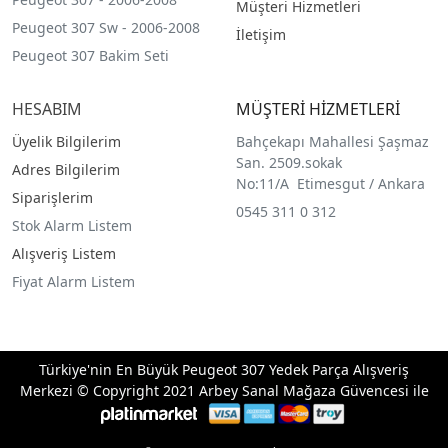
Müşteri Hizmetleri
Peugeot 307 Sw - 2006-2008
İletişim
Peugeot 307 Bakim Seti
HESABIM
MÜŞTERİ HİZMETLERİ
Üyelik Bilgilerim
Bahçekapı Mahallesi Şaşmaz
San. 2509.sokak
Adres Bilgilerim
No:11/A Etimesgut / Ankara
Siparişlerim
0545 311 0 312
Stok Alarm Listem
Alışveriş Listem
Fiyat Alarm Listem
Türkiye'nin En Büyük Peugeot 307 Yedek Parça Alışveriş
Merkezi © Copyright 2021 Arbey Sanal Mağaza Güvencesi ile