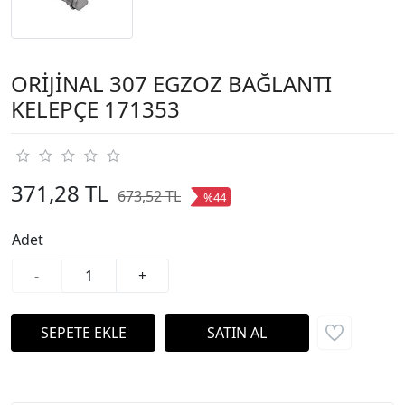
ORİJİNAL 307 EGZOZ BAĞLANTI
KELEPÇE 171353
371,28 TL
673,52 TL
%44
Adet
-
+