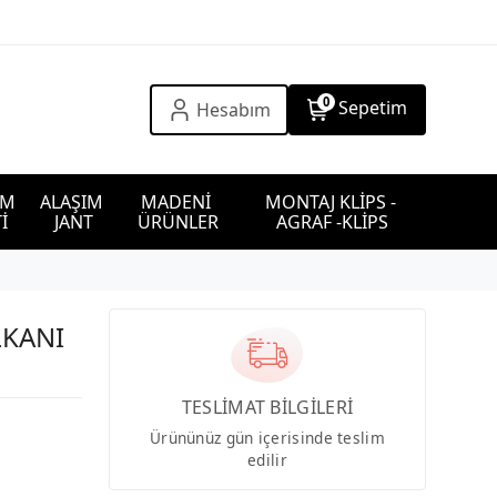
0
Sepetim
Hesabım
IM 
ALAŞIM 
MADENİ 
MONTAJ KLİPS - 
İ
JANT
ÜRÜNLER
AGRAF -KLİPS
LKANI
TESLİMAT BİLGİLERİ
Ürününüz gün içerisinde teslim
edilir