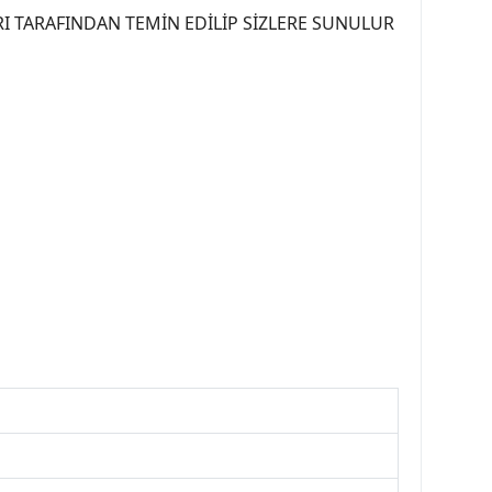
I TARAFINDAN TEMİN EDİLİP SİZLERE SUNULUR
07PEUGEOT #YEDEKPARCA307 #307TÜRKİYE u
OREPAR #TOTAL #RAPRO #TRW #DELPHI
kparca #307ankara #307istanbul #izmir307
7far #307 tampon #307aksesuar #307jant