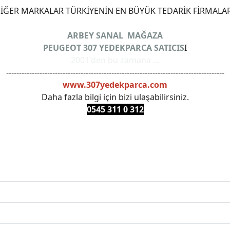
ĞER MARKALAR TÜRKİYENİN EN BÜYÜK TEDARİK FİRMALAR
ARBEY SANAL MAĞAZA
PEUGEOT 307 YEDEKPARCA SATICIS
I
2001'den bu zamana ...
-------------------------------------------------------------------------------------
www.307yedekparca.com
Daha fazla bilgi için bizi ulaşabilirsiniz.
0545 311 0 3
12
ANKARAYEDEKPARCA #PEUEGOTTURKİYE #TURKİYE307 #3
PRO #FEBI #LUK #BRAXIS #MONROE #DEPO #MOTUL #EUR
 #oemyedekparca #307yedekparca #stellantis #ankarayede
307bakimseti #307amortisör #307debriyaj #307triger #30