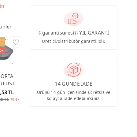
in
ünler
{{garantisuresi}} YIL GARANTİ
ün
Üretici/distribütör garantilidir.
tok
GORTA
U ÜST
14 GÜNDE İADE
PAĞI
,53 TL
Ürünü 14 gün içerisinde ücretsiz ve
00CA
kolayca iade edebilirsiniz.
48 TL
%47