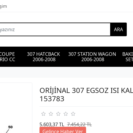
işim
ARA
 COUPE 
307 HATCBACK 
307 STATION WAGON 
BAK
RIO CC
2006-2008
2006-2008
SET
ORİJİNAL 307 EGSOZ ISI KA
153783
5.603,37 TL
7.454,22 TL
Gelince Haber Ver