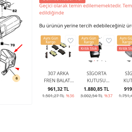
Geçici olarak temin edilememektedir. Tem
edildiğinde
Bu ürünün yerine tercih edebileceğiniz ür
Aynı Gün
Aynı Gün
Aynı G
Kargo
Kargo
Kargo
Kritik Stok
Kritik S
307 ARKA
SİGORTA
Sİ
FREN BALATA
KUTUSU
KUT
307 YAYLI TİP
KAPAĞI
KA
961,32 TL
1.880,85 TL
919
2001-2007
6500CC
65
1.501,27 TL
%36
3.002,54 TL
%37
1.751,