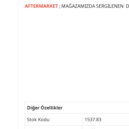
AFTERMARKET
; MAĞAZAMIZDA SERGİLENEN Dİ
#PEUGEOT #PEUGEOT307 #307YEDEKPARCA #
#VALEO #SACHS #PSA #INA #SKF #RA
#peugeot307 #peugeottürkiye #psatürkiye
#peugeot307turkey #307clup #indirim #
Diğer Özellikler
Stok Kodu
1537.83