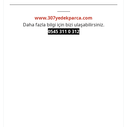
----------------------------------------------------------------------------
---------
www.307yedekparca.com
Daha fazla bilgi için bizi ulaşabilirsiniz.
0545 311 0 3
12
#PEUGEOT #PEUGEOT307 #307YEDEKPARCA
#ANKARAYEDEKPARCA #PEUEGOTTURKİYE
#TURKİYE307 #307PEUGEOT #YEDEKPARCA307
#307TÜRKİYE u
#VALEO #SACHS #PSA #INA #SKF #RAPRO #FEBI
#LUK #BRAXIS #MONROE #DEPO #MOTUL
#EUROREPAR #TOTAL #RAPRO #TRW #DELPHI
#peugeot307 #peugeottürkiye #psatürkiye
#oemyedekparca #307yedekparca #stellantis
#ankarayedekparca #307ankara #307istanbul
#izmir307 #peugeot307turkey #307clup #indirim
#307bakimseti #307amortisör #307debriyaj
#307triger #307far #307 tampon #307aksesuar
#307jant