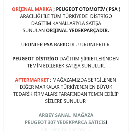
ORİJİNAL MARKA
; PEUGEOT OTOMOTİV ( PSA )
ARACILIĞI İLE TÜM TÜRKİYEDE DİSTRİGO
DAĞITIM KANALLARIYLA SATIŞA
SUNULAN
ORİJİNAL YEDEKPARÇADIR.
ÜRÜNLER
PSA
BARKODLU ÜRÜNLERDİR.
PEUGEOT DİSTRİGO
DAĞITIM ŞİRKETLERİNDEN
TEMİN EDİLEREK SATIŞA SUNULUR.
AFTERMARKET
; MAĞAZAMIZDA SERGİLENEN
DİĞER MARKALAR TÜRKİYENİN EN BÜYÜK
TEDARİK FİRMALARI TARAFINDAN TEMİN EDİLİP
SİZLERE SUNULUR
ARBEY SANAL MAĞAZA
PEUGEOT 307 YEDEKPARCA SATICIS
I
2001'den bu zamana ...