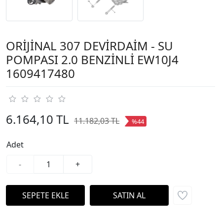
ORİJİNAL 307 DEVİRDAİM - SU
POMPASI 2.0 BENZİNLİ EW10J4
1609417480
6.164,10 TL
11.182,03 TL
%44
Adet
-
+