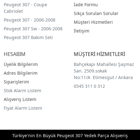
Peugeot 307 - Coupe
İade Formu
Cabriolet
Sıkça Sorulan Sorular
Peugeot 307 - 2006-2008
Müşteri Hizmetleri
Peugeot 307 Sw - 2006-2008
İletişim
Peugeot 307 Bakim Seti
HESABIM
MÜŞTERİ HİZMETLERİ
Üyelik Bilgilerim
Bahçekapı Mahallesi Şaşmaz
San. 2509.sokak
Adres Bilgilerim
No:11/A Etimesgut / Ankara
Siparişlerim
0545 311 0 312
Stok Alarm Listem
Alışveriş Listem
Fiyat Alarm Listem
Türkiye'nin En Büyük Peugeot 307 Yedek Parça Alışveriş