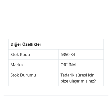
#ankarayedekparca #307ankara #307istanbul
#izmir307 #peugeot307turkey #307clup #indirim
#307bakimseti #307amortisör #307debriyaj
#307triger #307far #307 tampon #307aksesuar
#307jant
Diğer Özellikler
Stok Kodu
6350.X4
Marka
ORİJİNAL
Stok Durumu
Tedarik süresi için
bize ulaşır mısınız?