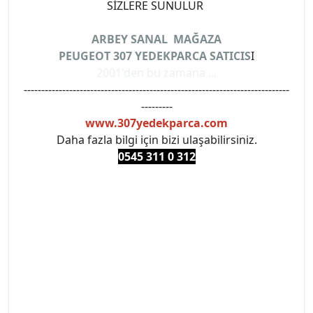
SİZLERE SUNULUR
ARBEY SANAL MAĞAZA
PEUGEOT 307 YEDEKPARCA SATICIS
I
2001'den bu zamana ...
----------------------------------------------------------------------------
---------
www.307yedekparca.com
Daha fazla bilgi için bizi ulaşabilirsiniz.
0545 311 0 3
12
#PEUGEOT #PEUGEOT307 #307YEDEKPARCA
#ANKARAYEDEKPARCA #PEUEGOTTURKİYE
#TURKİYE307 #307PEUGEOT #YEDEKPARCA307
#307TÜRKİYE u
#VALEO #SACHS #PSA #INA #SKF #RAPRO #FEBI
#LUK #BRAXIS #MONROE #DEPO #MOTUL
#EUROREPAR #TOTAL #RAPRO #TRW #DELPHI
#peugeot307 #peugeottürkiye #psatürkiye
#oemyedekparca #307yedekparca #stellantis