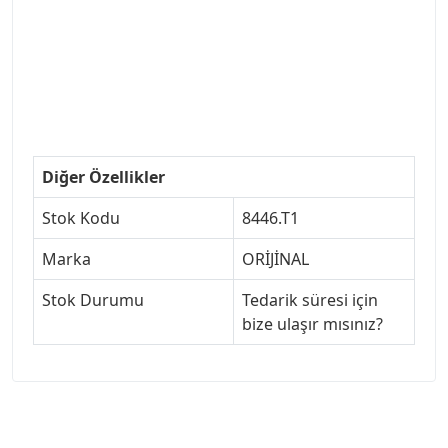
#ankarayedekparca #307ankara #307istanbul
#izmir307 #peugeot307turkey #307clup #indirim
#307bakimseti #307amortisör #307debriyaj
#307triger #307far #307 tampon #307aksesuar
#307jant
Diğer Özellikler
Stok Kodu
8446.T1
Marka
ORİJİNAL
Stok Durumu
Tedarik süresi için
bize ulaşır mısınız?