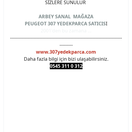
SİZLERE SUNULUR
ARBEY SANAL MAĞAZA
PEUGEOT 307 YEDEKPARCA SATICIS
I
2001'den bu zamana ...
----------------------------------------------------------------------------
---------
www.307yedekparca.com
Daha fazla bilgi için bizi ulaşabilirsiniz.
0545 311 0 3
12
#PEUGEOT #PEUGEOT307 #307YEDEKPARCA
#ANKARAYEDEKPARCA #PEUEGOTTURKİYE
#TURKİYE307 #307PEUGEOT #YEDEKPARCA307
#307TÜRKİYE u
#VALEO #SACHS #PSA #INA #SKF #RAPRO #FEBI
#LUK #BRAXIS #MONROE #DEPO #MOTUL
#EUROREPAR #TOTAL #RAPRO #TRW #DELPHI
#peugeot307 #peugeottürkiye #psatürkiye
#oemyedekparca #307yedekparca #stellantis