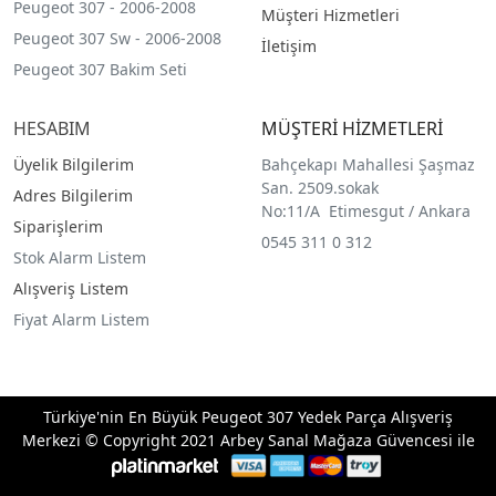
Peugeot 307 - 2006-2008
Müşteri Hizmetleri
Peugeot 307 Sw - 2006-2008
İletişim
Peugeot 307 Bakim Seti
HESABIM
MÜŞTERİ HİZMETLERİ
Üyelik Bilgilerim
Bahçekapı Mahallesi Şaşmaz
San. 2509.sokak
Adres Bilgilerim
No:11/A Etimesgut / Ankara
Siparişlerim
0545 311 0 312
Stok Alarm Listem
Alışveriş Listem
Fiyat Alarm Listem
Türkiye'nin En Büyük Peugeot 307 Yedek Parça Alışveriş
Merkezi © Copyright 2021 Arbey Sanal Mağaza Güvencesi ile