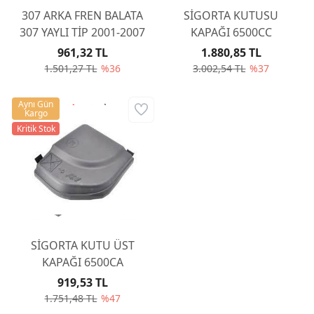
307 ARKA FREN BALATA
SİGORTA KUTUSU
307 YAYLI TİP 2001-2007
KAPAĞI 6500CC
961,32 TL
1.880,85 TL
1.501,27 TL
%36
3.002,54 TL
%37
Aynı Gün
Kargo
Kritik Stok
SİGORTA KUTU ÜST
KAPAĞI 6500CA
919,53 TL
1.751,48 TL
%47