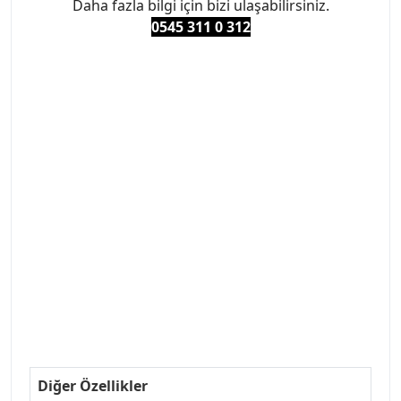
Daha fazla bilgi için bizi ulaşabilirsiniz.
0545 311 0 3
12
#PEUGEOT #PEUGEOT307 #307YEDEKPARCA
#ANKARAYEDEKPARCA #PEUEGOTTURKİYE
#TURKİYE307 #307PEUGEOT #YEDEKPARCA307
#307TÜRKİYE u
#VALEO #SACHS #PSA #INA #SKF #RAPRO #FEBI
#LUK #BRAXIS #MONROE #DEPO #MOTUL
#EUROREPAR #TOTAL #RAPRO #TRW #DELPHI
#peugeot307 #peugeottürkiye #psatürkiye
#oemyedekparca #307yedekparca #stellantis
#ankarayedekparca #307ankara #307istanbul
#izmir307 #peugeot307turkey #307clup #indirim
#307bakimseti #307amortisör #307debriyaj
#307triger #307far #307 tampon #307aksesuar
#307jant
Diğer Özellikler