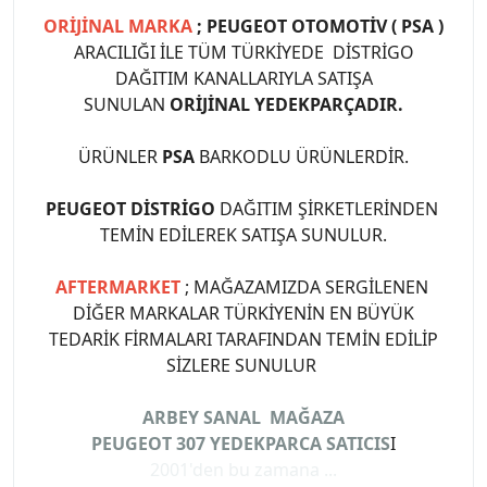
ORİJİNAL MARKA
; PEUGEOT OTOMOTİV ( PSA )
ARACILIĞI İLE TÜM TÜRKİYEDE DİSTRİGO
DAĞITIM KANALLARIYLA SATIŞA
SUNULAN
ORİJİNAL YEDEKPARÇADIR.
ÜRÜNLER
PSA
BARKODLU ÜRÜNLERDİR.
PEUGEOT DİSTRİGO
DAĞITIM ŞİRKETLERİNDEN
TEMİN EDİLEREK SATIŞA SUNULUR.
AFTERMARKET
; MAĞAZAMIZDA SERGİLENEN
DİĞER MARKALAR TÜRKİYENİN EN BÜYÜK
TEDARİK FİRMALARI TARAFINDAN TEMİN EDİLİP
SİZLERE SUNULUR
ARBEY SANAL MAĞAZA
PEUGEOT 307 YEDEKPARCA SATICIS
I
2001'den bu zamana ...