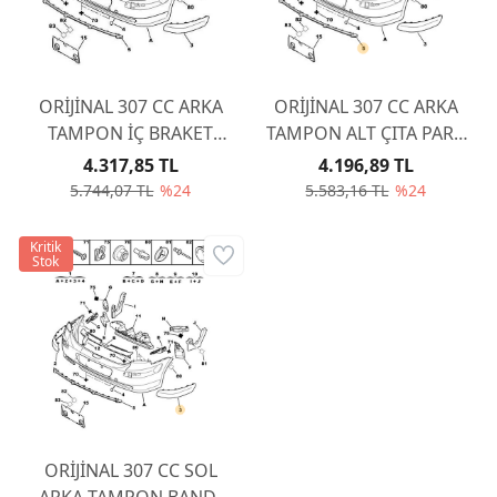
ORİJİNAL 307 CC ARKA
ORİJİNAL 307 CC ARKA
TAMPON İÇ BRAKET
TAMPON ALT ÇITA PARK
TAKIMI 741658
SENSÖRSÜZ 7452Z1
4.317,85 TL
4.196,89 TL
5.744,07 TL
%24
5.583,16 TL
%24
Kritik
Stok
ORİJİNAL 307 CC SOL
ARKA TAMPON BANDI