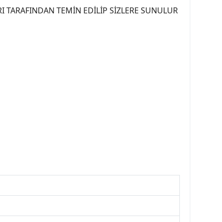
I TARAFINDAN TEMİN EDİLİP SİZLERE SUNULUR
07PEUGEOT #YEDEKPARCA307 #307TÜRKİYE u
OREPAR #TOTAL #RAPRO #TRW #DELPHI
kparca #307ankara #307istanbul #izmir307
7far #307 tampon #307aksesuar #307jant