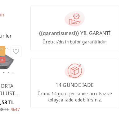
in
{{garantisuresi}} YIL GARANTİ
ünler
Üretici/distribütör garantilidir.
ün
tok
14 GÜNDE İADE
GORTA
U ÜST
Ürünü 14 gün içerisinde ücretsiz ve
kolayca iade edebilirsiniz.
PAĞI
,53 TL
00CA
48 TL
%47