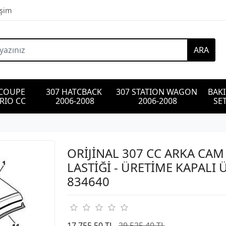
işim
ARA
 COUPE 
307 HATCBACK 
307 STATION WAGON 
BAK
RIO CC
2006-2008
2006-2008
SET
ORİJİNAL 307 CC ARKA CAM
LASTİĞİ - ÜRETİME KAPALI
834640
17.755,50 TL
29.525,40 TL