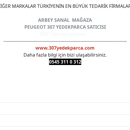
ĞER MARKALAR TÜRKİYENİN EN BÜYÜK TEDARİK FİRMALAR
ARBEY SANAL MAĞAZA
PEUGEOT 307 YEDEKPARCA SATICIS
I
2001'den bu zamana ...
-------------------------------------------------------------------------------------
www.307yedekparca.com
Daha fazla bilgi için bizi ulaşabilirsiniz.
0545 311 0 3
12
ANKARAYEDEKPARCA #PEUEGOTTURKİYE #TURKİYE307 #3
PRO #FEBI #LUK #BRAXIS #MONROE #DEPO #MOTUL #EUR
 #oemyedekparca #307yedekparca #stellantis #ankarayede
307bakimseti #307amortisör #307debriyaj #307triger #30