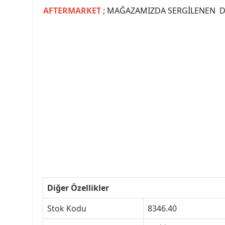
AFTERMARKET
; MAĞAZAMIZDA SERGİLENEN Dİ
#PEUGEOT #PEUGEOT307 #307YEDEKPARCA #
#VALEO #SACHS #PSA #INA #SKF #RA
#peugeot307 #peugeottürkiye #psatürkiye
#peugeot307turkey #307clup #indirim #
Diğer Özellikler
Stok Kodu
8346.40