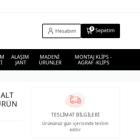
0
Sepetim
Hesabım
IM 
ALAŞIM 
MADENİ 
MONTAJ KLİPS - 
İ
JANT
ÜRÜNLER
AGRAF -KLİPS
 ALT
 ÜRÜN
TESLİMAT BİLGİLERİ
Ürününüz gün içerisinde teslim
edilir