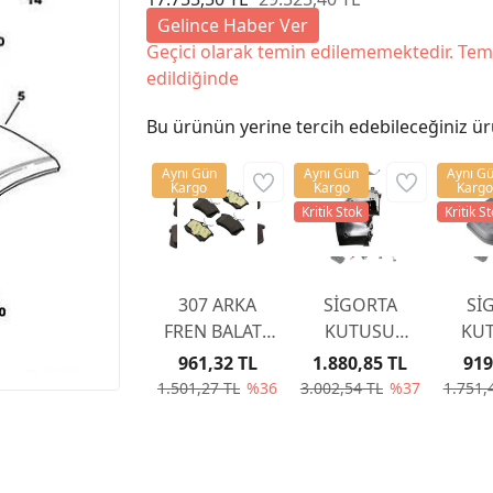
Gelince Haber Ver
Geçici olarak temin edilememektedir. Tem
edildiğinde
Bu ürünün yerine tercih edebileceğiniz ür
Aynı Gün
Aynı Gün
Aynı G
Kargo
Kargo
Kargo
Kritik Stok
Kritik S
307 ARKA
SİGORTA
Sİ
FREN BALATA
KUTUSU
KUT
307 YAYLI TİP
KAPAĞI
KA
961,32 TL
1.880,85 TL
919
2001-2007
6500CC
65
1.501,27 TL
%36
3.002,54 TL
%37
1.751,