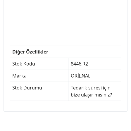
#ankarayedekparca #307ankara #307istanbul
#izmir307 #peugeot307turkey #307clup #indirim
#307bakimseti #307amortisör #307debriyaj
#307triger #307far #307 tampon #307aksesuar
#307jant
Diğer Özellikler
Stok Kodu
8446.R2
Marka
ORİJİNAL
Stok Durumu
Tedarik süresi için
bize ulaşır mısınız?