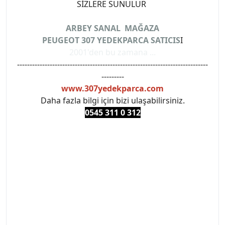
SİZLERE SUNULUR
ARBEY SANAL MAĞAZA
PEUGEOT 307 YEDEKPARCA SATICIS
I
2001'den bu zamana ...
----------------------------------------------------------------------------
---------
www.307yedekparca.com
Daha fazla bilgi için bizi ulaşabilirsiniz.
0545 311 0 3
12
#PEUGEOT #PEUGEOT307 #307YEDEKPARCA
#ANKARAYEDEKPARCA #PEUEGOTTURKİYE
#TURKİYE307 #307PEUGEOT #YEDEKPARCA307
#307TÜRKİYE u
#VALEO #SACHS #PSA #INA #SKF #RAPRO #FEBI
#LUK #BRAXIS #MONROE #DEPO #MOTUL
#EUROREPAR #TOTAL #RAPRO #TRW #DELPHI
#peugeot307 #peugeottürkiye #psatürkiye
#oemyedekparca #307yedekparca #stellantis