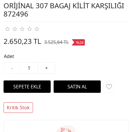
ORİJİNAL 307 BAGAJ KİLİT KARŞILIĞI
872496
2.650,23 TL
3.525,64 TL
%24
Adet
-
+
Kritik Stok