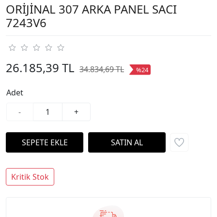
ORİJİNAL 307 ARKA PANEL SACI
7243V6
26.185,39 TL
34.834,69 TL
%24
Adet
-
+
Kritik Stok