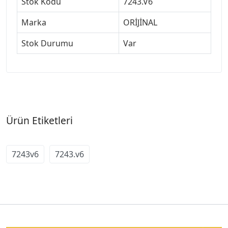
Stok Kodu
7243.V6
Marka
ORİJİNAL
Stok Durumu
Var
Ürün Etiketleri
7243v6
7243.v6