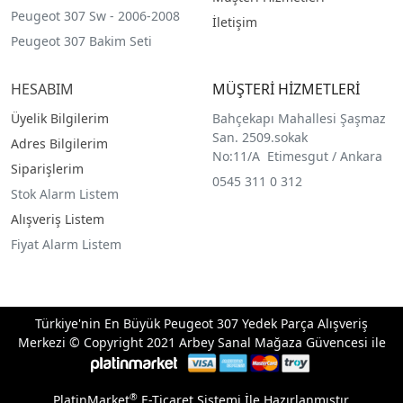
Peugeot 307 Sw - 2006-2008
İletişim
Peugeot 307 Bakim Seti
HESABIM
MÜŞTERİ HİZMETLERİ
Üyelik Bilgilerim
Bahçekapı Mahallesi Şaşmaz
San. 2509.sokak
Adres Bilgilerim
No:11/A Etimesgut / Ankara
Siparişlerim
0545 311 0 312
Stok Alarm Listem
Alışveriş Listem
Fiyat Alarm Listem
Türkiye'nin En Büyük Peugeot 307 Yedek Parça Alışveriş
Merkezi © Copyright 2021 Arbey Sanal Mağaza Güvencesi ile
®
PlatinMarket
E-Ticaret Sistemi
İle Hazırlanmıştır.