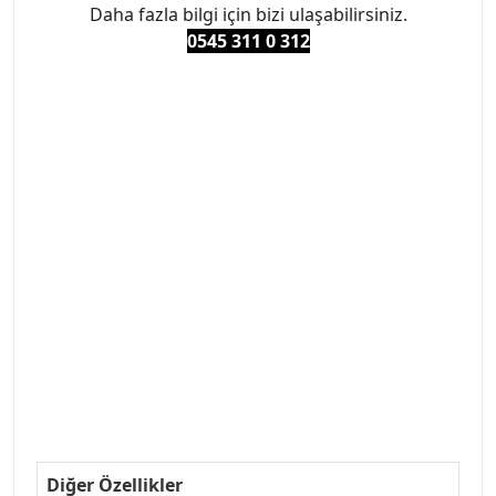
Daha fazla bilgi için bizi ulaşabilirsiniz.
0545 311 0 3
12
#PEUGEOT #PEUGEOT307 #307YEDEKPARCA
#ANKARAYEDEKPARCA #PEUEGOTTURKİYE
#TURKİYE307 #307PEUGEOT #YEDEKPARCA307
#307TÜRKİYE u
#VALEO #SACHS #PSA #INA #SKF #RAPRO #FEBI
#LUK #BRAXIS #MONROE #DEPO #MOTUL
#EUROREPAR #TOTAL #RAPRO #TRW #DELPHI
#peugeot307 #peugeottürkiye #psatürkiye
#oemyedekparca #307yedekparca #stellantis
#ankarayedekparca #307ankara #307istanbul
#izmir307 #peugeot307turkey #307clup #indirim
#307bakimseti #307amortisör #307debriyaj
#307triger #307far #307 tampon #307aksesuar
#307jant
Diğer Özellikler