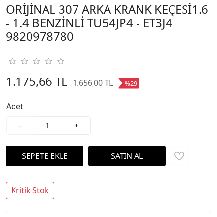
ORİJİNAL 307 ARKA KRANK KEÇESİ1.6
- 1.4 BENZİNLİ TU54JP4 - ET3J4
9820978780
1.175,66 TL
1.656,00 TL
%29
Adet
-
+
Kritik Stok