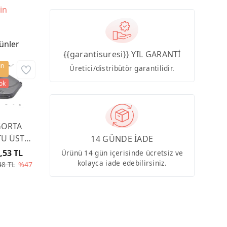
in
ünler
{{garantisuresi}} YIL GARANTİ
ün
Üretici/distribütör garantilidir.
tok
GORTA
U ÜST
14 GÜNDE İADE
PAĞI
,53 TL
Ürünü 14 gün içerisinde ücretsiz ve
00CA
kolayca iade edebilirsiniz.
48 TL
%47