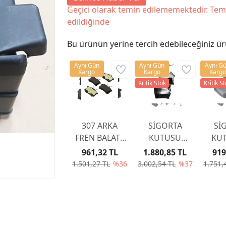
Geçici olarak temin edilememektedir. Tem
edildiğinde
Bu ürünün yerine tercih edebileceğiniz ür
Aynı Gün
Aynı Gün
Aynı G
Kargo
Kargo
Kargo
Kritik Stok
Kritik S
307 ARKA
SİGORTA
Sİ
FREN BALATA
KUTUSU
KUT
307 YAYLI TİP
KAPAĞI
KA
961,32 TL
1.880,85 TL
919
2001-2007
6500CC
65
1.501,27 TL
%36
3.002,54 TL
%37
1.751,