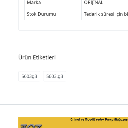
Marka
ORİJİNAL
Stok Durumu
Tedarik süresi için b
Ürün Etiketleri
5603g3
5603.g3