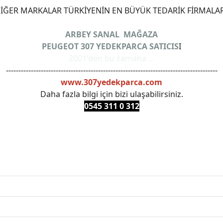
ĞER MARKALAR TÜRKİYENİN EN BÜYÜK TEDARİK FİRMALAR
ARBEY SANAL MAĞAZA
PEUGEOT 307 YEDEKPARCA SATICIS
I
2001'den bu zamana ...
-------------------------------------------------------------------------------------
www.307yedekparca.com
Daha fazla bilgi için bizi ulaşabilirsiniz.
0545 311 0 3
12
ANKARAYEDEKPARCA #PEUEGOTTURKİYE #TURKİYE307 #3
PRO #FEBI #LUK #BRAXIS #MONROE #DEPO #MOTUL #EUR
 #oemyedekparca #307yedekparca #stellantis #ankarayede
307bakimseti #307amortisör #307debriyaj #307triger #30