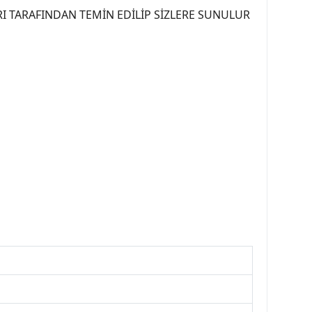
I TARAFINDAN TEMİN EDİLİP SİZLERE SUNULUR
07PEUGEOT #YEDEKPARCA307 #307TÜRKİYE u
OREPAR #TOTAL #RAPRO #TRW #DELPHI
kparca #307ankara #307istanbul #izmir307
7far #307 tampon #307aksesuar #307jant