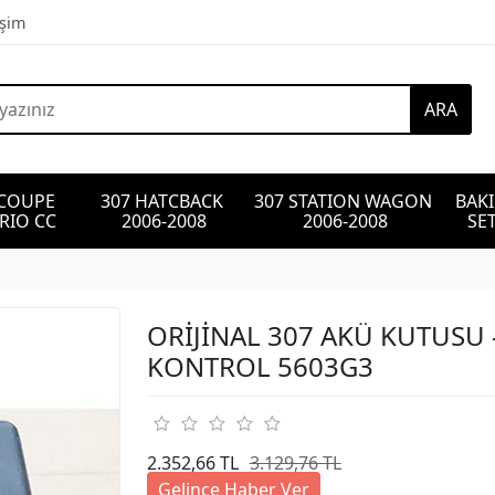
işim
ARA
 COUPE 
307 HATCBACK 
307 STATION WAGON 
BAK
RIO CC
2006-2008
2006-2008
SET
ORİJİNAL 307 AKÜ KUTUSU -
KONTROL 5603G3
2.352,66 TL
3.129,76 TL
Gelince Haber Ver