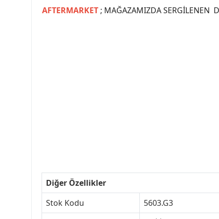
AFTERMARKET
; MAĞAZAMIZDA SERGİLENEN Dİ
#PEUGEOT #PEUGEOT307 #307YEDEKPARCA #
#VALEO #SACHS #PSA #INA #SKF #RA
#peugeot307 #peugeottürkiye #psatürkiye
#peugeot307turkey #307clup #indirim #
Diğer Özellikler
Stok Kodu
5603.G3