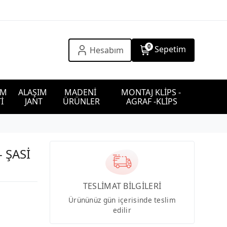
0
Sepetim
Hesabım
IM 
ALAŞIM 
MADENİ 
MONTAJ KLİPS - 
İ
JANT
ÜRÜNLER
AGRAF -KLİPS
 ŞASİ
TESLİMAT BİLGİLERİ
Ürününüz gün içerisinde teslim
edilir