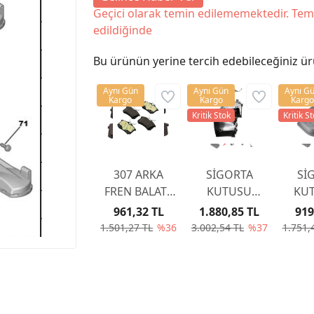
Geçici olarak temin edilememektedir. Tem
edildiğinde
Bu ürünün yerine tercih edebileceğiniz ür
Aynı Gün
Aynı Gün
Aynı G
Kargo
Kargo
Kargo
Kritik Stok
Kritik S
307 ARKA
SİGORTA
Sİ
FREN BALATA
KUTUSU
KUT
307 YAYLI TİP
KAPAĞI
KA
961,32 TL
1.880,85 TL
919
2001-2007
6500CC
65
1.501,27 TL
%36
3.002,54 TL
%37
1.751,