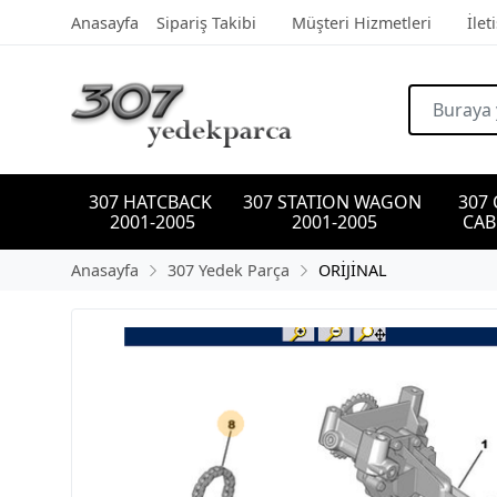
Anasayfa
Sipariş Takibi
Müşteri Hizmetleri
İlet
307 HATCBACK 
307 STATION WAGON 
307
2001-2005
2001-2005
CAB
Anasayfa
307 Yedek Parça
ORİJİNAL