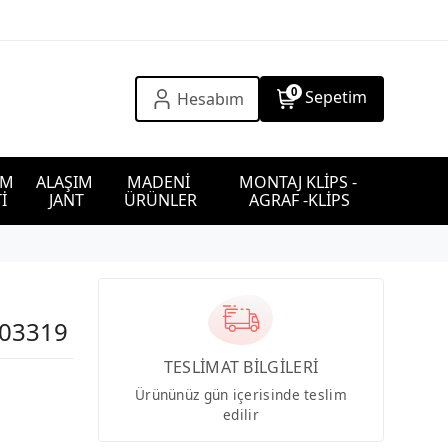
0
Sepetim
Hesabım
IM 
ALAŞIM 
MADENİ 
MONTAJ KLİPS - 
İ
JANT
ÜRÜNLER
AGRAF -KLİPS
103319
TESLİMAT BİLGİLERİ
Ürününüz gün içerisinde teslim
edilir