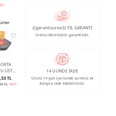
in
ünler
{{garantisuresi}} YIL GARANTİ
ün
Üretici/distribütör garantilidir.
tok
GORTA
U ÜST
14 GÜNDE İADE
PAĞI
,53 TL
Ürünü 14 gün içerisinde ücretsiz ve
00CA
kolayca iade edebilirsiniz.
48 TL
%47