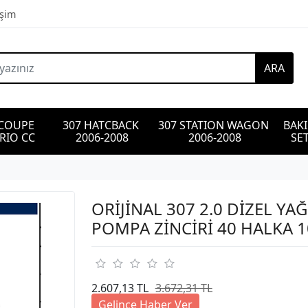
işim
ARA
 COUPE 
307 HATCBACK 
307 STATION WAGON 
BAK
RIO CC
2006-2008
2006-2008
SET
ORİJİNAL 307 2.0 DİZEL YAĞ
POMPA ZİNCİRİ 40 HALKA 
2.607,13 TL
3.672,31 TL
Gelince Haber Ver