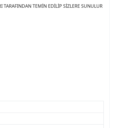
I TARAFINDAN TEMİN EDİLİP SİZLERE SUNULUR
07PEUGEOT #YEDEKPARCA307 #307TÜRKİYE u
OREPAR #TOTAL #RAPRO #TRW #DELPHI
kparca #307ankara #307istanbul #izmir307
7far #307 tampon #307aksesuar #307jant