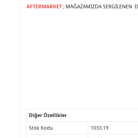
AFTERMARKET
; MAĞAZAMIZDA SERGİLENEN Dİ
#PEUGEOT #PEUGEOT307 #307YEDEKPARCA #
#VALEO #SACHS #PSA #INA #SKF #RA
#peugeot307 #peugeottürkiye #psatürkiye
#peugeot307turkey #307clup #indirim #
Diğer Özellikler
Stok Kodu
1033.19