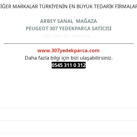
ĞER MARKALAR TÜRKİYENİN EN BÜYÜK TEDARİK FİRMALAR
ARBEY SANAL MAĞAZA
PEUGEOT 307 YEDEKPARCA SATICIS
I
2001'den bu zamana ...
-------------------------------------------------------------------------------------
www.307yedekparca.com
Daha fazla bilgi için bizi ulaşabilirsiniz.
0545 311 0 3
12
ANKARAYEDEKPARCA #PEUEGOTTURKİYE #TURKİYE307 #3
PRO #FEBI #LUK #BRAXIS #MONROE #DEPO #MOTUL #EUR
 #oemyedekparca #307yedekparca #stellantis #ankarayede
307bakimseti #307amortisör #307debriyaj #307triger #30