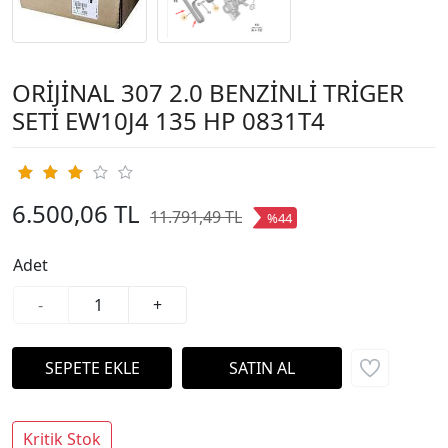
ORİJİNAL 307 2.0 BENZİNLİ TRİGER
SETİ EW10J4 135 HP 0831T4
6.500,06 TL
11.791,49 TL
%44
Adet
-
+
Kritik Stok