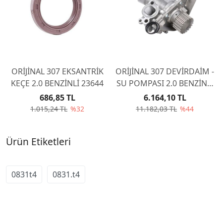
ORİJİNAL 307 EKSANTRİK
ORİJİNAL 307 DEVİRDAİM -
KEÇE 2.0 BENZİNLİ 23644
SU POMPASI 2.0 BENZİNLİ
EW10J4 1609417480
686,85 TL
6.164,10 TL
1.015,24 TL
%32
11.182,03 TL
%44
Ürün Etiketleri
0831t4
0831.t4