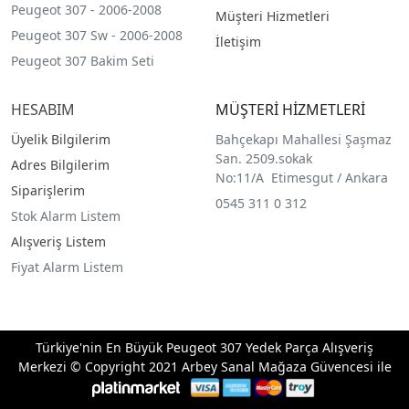
Peugeot 307 - 2006-2008
Müşteri Hizmetleri
Peugeot 307 Sw - 2006-2008
İletişim
Peugeot 307 Bakim Seti
HESABIM
MÜŞTERİ HİZMETLERİ
Üyelik Bilgilerim
Bahçekapı Mahallesi Şaşmaz
San. 2509.sokak
Adres Bilgilerim
No:11/A Etimesgut / Ankara
Siparişlerim
0545 311 0 312
Stok Alarm Listem
Alışveriş Listem
Fiyat Alarm Listem
Türkiye'nin En Büyük Peugeot 307 Yedek Parça Alışveriş
Merkezi © Copyright 2021 Arbey Sanal Mağaza Güvencesi ile