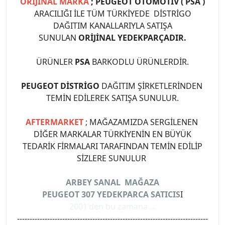
ORİJİNAL MARKA
; PEUGEOT OTOMOTİV ( PSA )
ARACILIĞI İLE TÜM TÜRKİYEDE DİSTRİGO
DAĞITIM KANALLARIYLA SATIŞA
SUNULAN
ORİJİNAL YEDEKPARÇADIR.
ÜRÜNLER
PSA
BARKODLU ÜRÜNLERDİR.
PEUGEOT DİSTRİGO
DAĞITIM ŞİRKETLERİNDEN
TEMİN EDİLEREK SATIŞA SUNULUR.
AFTERMARKET
; MAĞAZAMIZDA SERGİLENEN
DİĞER MARKALAR TÜRKİYENİN EN BÜYÜK
TEDARİK FİRMALARI TARAFINDAN TEMİN EDİLİP
SİZLERE SUNULUR
ARBEY SANAL MAĞAZA
PEUGEOT 307 YEDEKPARCA SATICIS
I
2001'den bu zamana ...
----------------------------------------------------------------------------