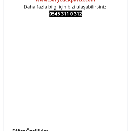
Daha fazla bilgi için bizi ulaşabilirsiniz.
0545 311 0 3
12
#PEUGEOT #PEUGEOT307 #307YEDEKPARCA
#ANKARAYEDEKPARCA #PEUEGOTTURKİYE
#TURKİYE307 #307PEUGEOT #YEDEKPARCA307
#307TÜRKİYE u
#VALEO #SACHS #PSA #INA #SKF #RAPRO #FEBI
#LUK #BRAXIS #MONROE #DEPO #MOTUL
#EUROREPAR #TOTAL #RAPRO #TRW #DELPHI
#peugeot307 #peugeottürkiye #psatürkiye
#oemyedekparca #307yedekparca #stellantis
#ankarayedekparca #307ankara #307istanbul
#izmir307 #peugeot307turkey #307clup #indirim
#307bakimseti #307amortisör #307debriyaj
#307triger #307far #307 tampon #307aksesuar
#307jant
Diğer Özellikler