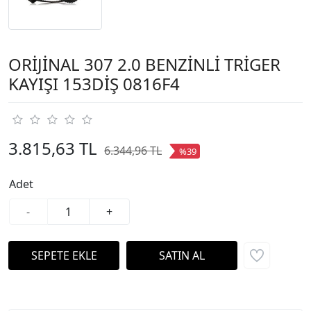
ORİJİNAL 307 2.0 BENZİNLİ TRİGER
KAYIŞI 153DİŞ 0816F4
3.815,63 TL
6.344,96 TL
%39
Adet
-
+