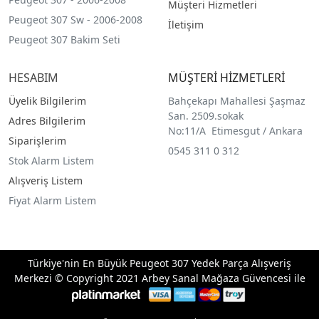
Müşteri Hizmetleri
Peugeot 307 Sw - 2006-2008
İletişim
Peugeot 307 Bakim Seti
HESABIM
MÜŞTERİ HİZMETLERİ
Üyelik Bilgilerim
Bahçekapı Mahallesi Şaşmaz
San. 2509.sokak
Adres Bilgilerim
No:11/A Etimesgut / Ankara
Siparişlerim
0545 311 0 312
Stok Alarm Listem
Alışveriş Listem
Fiyat Alarm Listem
Türkiye'nin En Büyük Peugeot 307 Yedek Parça Alışveriş
Merkezi © Copyright 2021 Arbey Sanal Mağaza Güvencesi ile