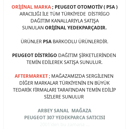
ORİJİNAL MARKA
; PEUGEOT OTOMOTİV ( PSA )
ARACILIĞI İLE TÜM TÜRKİYEDE DİSTRİGO
DAĞITIM KANALLARIYLA SATIŞA
SUNULAN
ORİJİNAL YEDEKPARÇADIR.
ÜRÜNLER
PSA
BARKODLU ÜRÜNLERDİR.
PEUGEOT DİSTRİGO
DAĞITIM ŞİRKETLERİNDEN
TEMİN EDİLEREK SATIŞA SUNULUR.
AFTERMARKET
; MAĞAZAMIZDA SERGİLENEN
DİĞER MARKALAR TÜRKİYENİN EN BÜYÜK
TEDARİK FİRMALARI TARAFINDAN TEMİN EDİLİP
SİZLERE SUNULUR
ARBEY SANAL MAĞAZA
PEUGEOT 307 YEDEKPARCA SATICIS
I
2001'den bu zamana ...