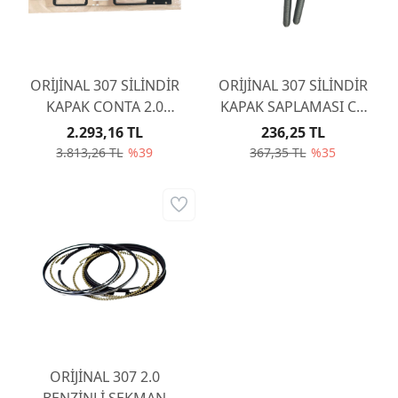
ORİJİNAL 307 SİLİNDİR
ORİJİNAL 307 SİLİNDİR
KAPAK CONTA 2.0
KAPAK SAPLAMASI CC
BENZİNLİ EW10J4 0209Z3
2.0 EW10J4S 0204A3
2.293,16 TL
236,25 TL
3.813,26 TL
%39
367,35 TL
%35
ORİJİNAL 307 2.0
BENZİNLİ SEKMAN