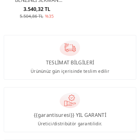
EW10J4 0640T2
3.540,32 TL
5.504,86 TL
%35
TESLİMAT BİLGİLERİ
Ürününüz gün içerisinde teslim edilir
{{garantisuresi}} YIL GARANTİ
Üretici/distribütör garantilidir.