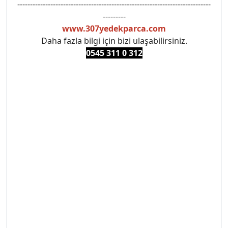
----------------------------------------------------------------------------
---------
www.307yedekparca.com
Daha fazla bilgi için bizi ulaşabilirsiniz.
0545 311 0 3
12
#PEUGEOT #PEUGEOT307 #307YEDEKPARCA
#ANKARAYEDEKPARCA #PEUEGOTTURKİYE
#TURKİYE307 #307PEUGEOT #YEDEKPARCA307
#307TÜRKİYE u
#VALEO #SACHS #PSA #INA #SKF #RAPRO #FEBI
#LUK #BRAXIS #MONROE #DEPO #MOTUL
#EUROREPAR #TOTAL #RAPRO #TRW #DELPHI
#peugeot307 #peugeottürkiye #psatürkiye
#oemyedekparca #307yedekparca #stellantis
#ankarayedekparca #307ankara #307istanbul
#izmir307 #peugeot307turkey #307clup #indirim
#307bakimseti #307amortisör #307debriyaj
#307triger #307far #307 tampon #307aksesuar
#307jant