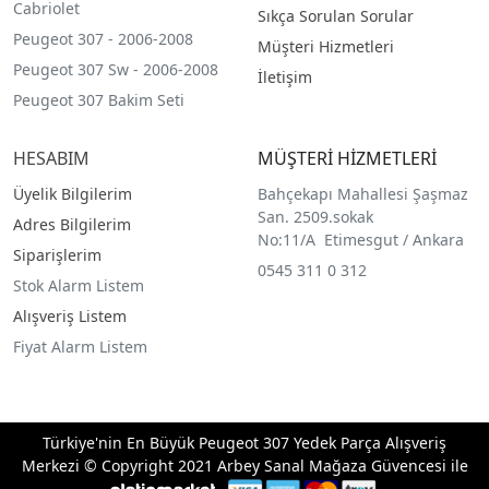
Cabriolet
Sıkça Sorulan Sorular
Peugeot 307 - 2006-2008
Müşteri Hizmetleri
Peugeot 307 Sw - 2006-2008
İletişim
Peugeot 307 Bakim Seti
HESABIM
MÜŞTERİ HİZMETLERİ
Üyelik Bilgilerim
Bahçekapı Mahallesi Şaşmaz
San. 2509.sokak
Adres Bilgilerim
No:11/A Etimesgut / Ankara
Siparişlerim
0545 311 0 312
Stok Alarm Listem
Alışveriş Listem
Fiyat Alarm Listem
Türkiye'nin En Büyük Peugeot 307 Yedek Parça Alışveriş
Merkezi © Copyright 2021 Arbey Sanal Mağaza Güvencesi ile