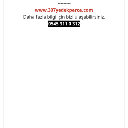
---------
www.307yedekparca.com
Daha fazla bilgi için bizi ulaşabilirsiniz.
0545 311 0 3
12
#PEUGEOT #PEUGEOT307 #307YEDEKPARCA
#ANKARAYEDEKPARCA #PEUEGOTTURKİYE
#TURKİYE307 #307PEUGEOT #YEDEKPARCA307
#307TÜRKİYE u
#VALEO #SACHS #PSA #INA #SKF #RAPRO #FEBI
#LUK #BRAXIS #MONROE #DEPO #MOTUL
#EUROREPAR #TOTAL #RAPRO #TRW #DELPHI
#peugeot307 #peugeottürkiye #psatürkiye
#oemyedekparca #307yedekparca #stellantis
#ankarayedekparca #307ankara #307istanbul
#izmir307 #peugeot307turkey #307clup #indirim
#307bakimseti #307amortisör #307debriyaj
#307triger #307far #307 tampon #307aksesuar
#307jant