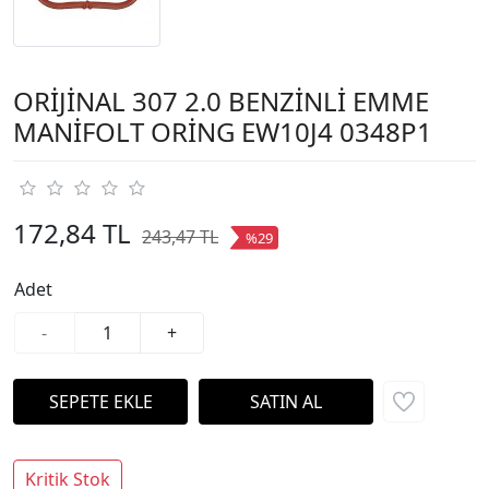
ORİJİNAL 307 2.0 BENZİNLİ EMME
MANİFOLT ORİNG EW10J4 0348P1
172,84 TL
243,47 TL
%29
Adet
-
+
Kritik Stok