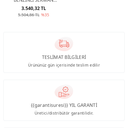
EW10J4 0640T2
3.540,32 TL
5.504,86 TL
%35
TESLİMAT BİLGİLERİ
Ürününüz gün içerisinde teslim edilir
{{garantisuresi}} YIL GARANTİ
Üretici/distribütör garantilidir.