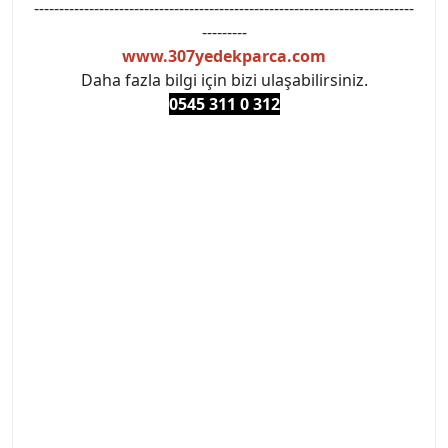
----------------------------------------------------------------------------
---------
www.307yedekparca.com
Daha fazla bilgi için bizi ulaşabilirsiniz.
0545 311 0 3
12
#PEUGEOT #PEUGEOT307 #307YEDEKPARCA
#ANKARAYEDEKPARCA #PEUEGOTTURKİYE
#TURKİYE307 #307PEUGEOT #YEDEKPARCA307
#307TÜRKİYE u
#VALEO #SACHS #PSA #INA #SKF #RAPRO #FEBI
#LUK #BRAXIS #MONROE #DEPO #MOTUL
#EUROREPAR #TOTAL #RAPRO #TRW #DELPHI
#peugeot307 #peugeottürkiye #psatürkiye
#oemyedekparca #307yedekparca #stellantis
#ankarayedekparca #307ankara #307istanbul
#izmir307 #peugeot307turkey #307clup #indirim
#307bakimseti #307amortisör #307debriyaj
#307triger #307far #307 tampon #307aksesuar
#307jant