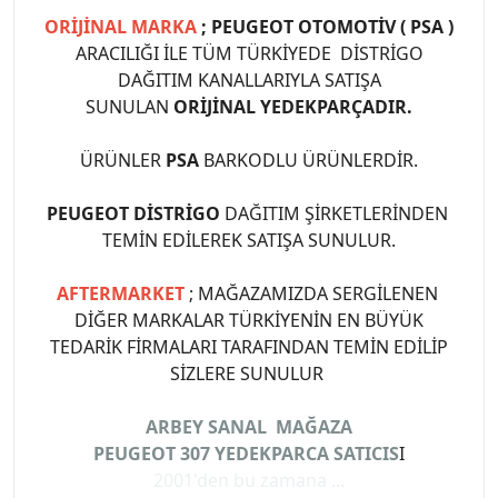
ORİJİNAL MARKA
; PEUGEOT OTOMOTİV ( PSA )
ARACILIĞI İLE TÜM TÜRKİYEDE DİSTRİGO
DAĞITIM KANALLARIYLA SATIŞA
SUNULAN
ORİJİNAL YEDEKPARÇADIR.
ÜRÜNLER
PSA
BARKODLU ÜRÜNLERDİR.
PEUGEOT DİSTRİGO
DAĞITIM ŞİRKETLERİNDEN
TEMİN EDİLEREK SATIŞA SUNULUR.
AFTERMARKET
; MAĞAZAMIZDA SERGİLENEN
DİĞER MARKALAR TÜRKİYENİN EN BÜYÜK
TEDARİK FİRMALARI TARAFINDAN TEMİN EDİLİP
SİZLERE SUNULUR
ARBEY SANAL MAĞAZA
PEUGEOT 307 YEDEKPARCA SATICIS
I
2001'den bu zamana ...