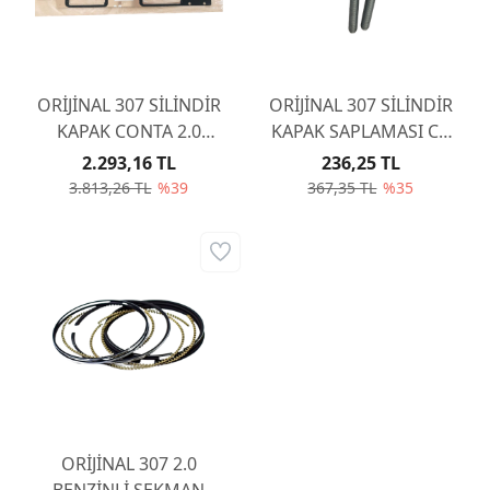
ORİJİNAL 307 SİLİNDİR
ORİJİNAL 307 SİLİNDİR
KAPAK CONTA 2.0
KAPAK SAPLAMASI CC
BENZİNLİ EW10J4 0209Z3
2.0 EW10J4S 0204A3
2.293,16 TL
236,25 TL
3.813,26 TL
%39
367,35 TL
%35
ORİJİNAL 307 2.0
BENZİNLİ SEKMAN