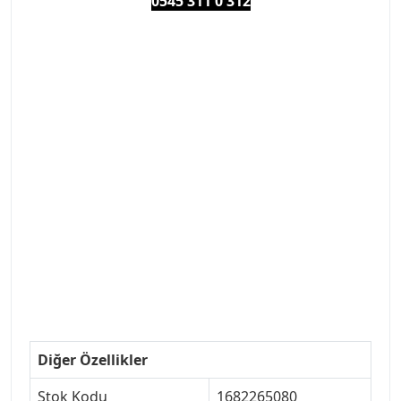
0545 311 0 3
12
#PEUGEOT #PEUGEOT307 #307YEDEKPARCA
#ANKARAYEDEKPARCA #PEUEGOTTURKİYE
#TURKİYE307 #307PEUGEOT #YEDEKPARCA307
#307TÜRKİYE u
#VALEO #SACHS #PSA #INA #SKF #RAPRO #FEBI
#LUK #BRAXIS #MONROE #DEPO #MOTUL
#EUROREPAR #TOTAL #RAPRO #TRW #DELPHI
#peugeot307 #peugeottürkiye #psatürkiye
#oemyedekparca #307yedekparca #stellantis
#ankarayedekparca #307ankara #307istanbul
#izmir307 #peugeot307turkey #307clup #indirim
#307bakimseti #307amortisör #307debriyaj
#307triger #307far #307 tampon #307aksesuar
#307jant
Diğer Özellikler
Stok Kodu
1682265080