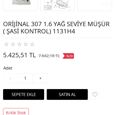
ORİJİNAL 307 1.6 YAĞ SEVİYE MÜŞÜR
( ŞASİ KONTROL) 1131H4
5.425,51 TL
7.642,18 TL
%29
Adet
-
+
Kritik Stok