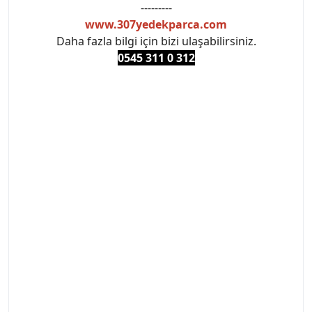
---------
www.307yedekparca.com
Daha fazla bilgi için bizi ulaşabilirsiniz.
0545 311 0 3
12
#PEUGEOT #PEUGEOT307 #307YEDEKPARCA
#ANKARAYEDEKPARCA #PEUEGOTTURKİYE
#TURKİYE307 #307PEUGEOT #YEDEKPARCA307
#307TÜRKİYE u
#VALEO #SACHS #PSA #INA #SKF #RAPRO #FEBI
#LUK #BRAXIS #MONROE #DEPO #MOTUL
#EUROREPAR #TOTAL #RAPRO #TRW #DELPHI
#peugeot307 #peugeottürkiye #psatürkiye
#oemyedekparca #307yedekparca #stellantis
#ankarayedekparca #307ankara #307istanbul
#izmir307 #peugeot307turkey #307clup #indirim
#307bakimseti #307amortisör #307debriyaj
#307triger #307far #307 tampon #307aksesuar
#307jant