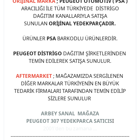
ORİJİNAL MARKA
; PEUGEOT OTOMOTİV ( PSA )
ARACILIĞI İLE TÜM TÜRKİYEDE DİSTRİGO
DAĞITIM KANALLARIYLA SATIŞA
SUNULAN
ORİJİNAL YEDEKPARÇADIR.
ÜRÜNLER
PSA
BARKODLU ÜRÜNLERDİR.
PEUGEOT DİSTRİGO
DAĞITIM ŞİRKETLERİNDEN
TEMİN EDİLEREK SATIŞA SUNULUR.
AFTERMARKET
; MAĞAZAMIZDA SERGİLENEN
DİĞER MARKALAR TÜRKİYENİN EN BÜYÜK
TEDARİK FİRMALARI TARAFINDAN TEMİN EDİLİP
SİZLERE SUNULUR
ARBEY SANAL MAĞAZA
PEUGEOT 307 YEDEKPARCA SATICIS
I
2001'den bu zamana ...
----------------------------------------------------------------------------