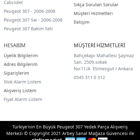
Cabriolet
Sıkça Sorulan Sorular
Peugeot 307 - 2006-2008
Müşteri Hizmetleri
Peugeot 307 Sw - 2006-2008
İletişim
Peugeot 307 Bakim Seti
HESABIM
MÜŞTERİ HİZMETLERİ
Üyelik Bilgilerim
Bahçekapı Mahallesi Şaşmaz
San. 2509.sokak
Adres Bilgilerim
No:11/A Etimesgut / Ankara
Siparişlerim
0545 311 0 312
Stok Alarm Listem
Alışveriş Listem
Fiyat Alarm Listem
Türkiye'nin En Büyük Peugeot 307 Yedek Parça Alışveriş
Merkezi © Copyright 2021 Arbey Sanal Mağaza Güvencesi ile