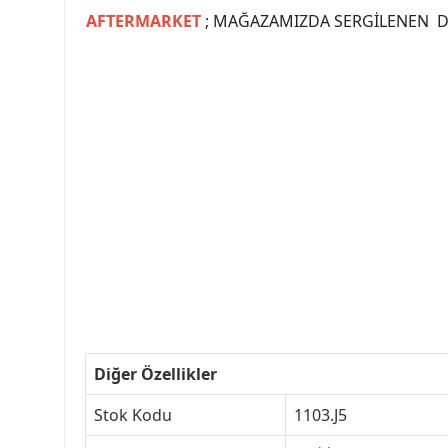
AFTERMARKET
; MAĞAZAMIZDA SERGİLENEN Dİ
#PEUGEOT #PEUGEOT307 #307YEDEKPARCA #
#VALEO #SACHS #PSA #INA #SKF #RA
#peugeot307 #peugeottürkiye #psatürkiye
#peugeot307turkey #307clup #indirim #
Diğer Özellikler
Stok Kodu
1103.J5