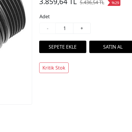
3.859,64 TL
5.436,54 TL
%29
Adet
-
+
Kritik Stok