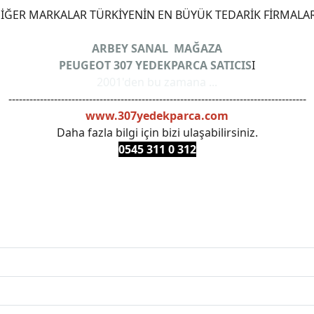
ĞER MARKALAR TÜRKİYENİN EN BÜYÜK TEDARİK FİRMALAR
ARBEY SANAL MAĞAZA
PEUGEOT 307 YEDEKPARCA SATICIS
I
2001'den bu zamana ...
-------------------------------------------------------------------------------------
www.307yedekparca.com
Daha fazla bilgi için bizi ulaşabilirsiniz.
0545 311 0 3
12
ANKARAYEDEKPARCA #PEUEGOTTURKİYE #TURKİYE307 #3
PRO #FEBI #LUK #BRAXIS #MONROE #DEPO #MOTUL #EUR
 #oemyedekparca #307yedekparca #stellantis #ankarayede
307bakimseti #307amortisör #307debriyaj #307triger #30