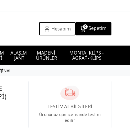
0
Sepetim
Hesabım
IM 
ALAŞIM 
MADENİ 
MONTAJ KLİPS - 
İ
JANT
ÜRÜNLER
AGRAF -KLİPS
İJİNAL
E
İ)
TESLİMAT BİLGİLERİ
Ürününüz gün içerisinde teslim
edilir