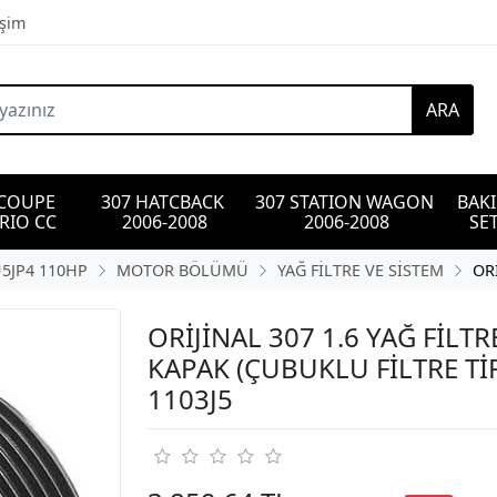
işim
ARA
 COUPE 
307 HATCBACK 
307 STATION WAGON 
BAK
RIO CC
2006-2008
2006-2008
SET
U5JP4 110HP
MOTOR BÖLÜMÜ
YAĞ FİLTRE VE SİSTEM
OR
ORİJİNAL 307 1.6 YAĞ FİLTR
KAPAK (ÇUBUKLU FİLTRE TİP
1103J5