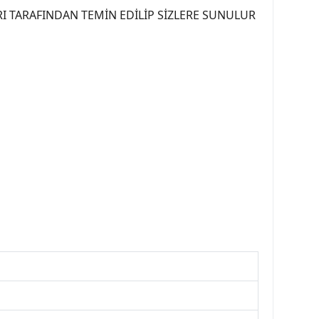
I TARAFINDAN TEMİN EDİLİP SİZLERE SUNULUR
07PEUGEOT #YEDEKPARCA307 #307TÜRKİYE u
OREPAR #TOTAL #RAPRO #TRW #DELPHI
kparca #307ankara #307istanbul #izmir307
7far #307 tampon #307aksesuar #307jant