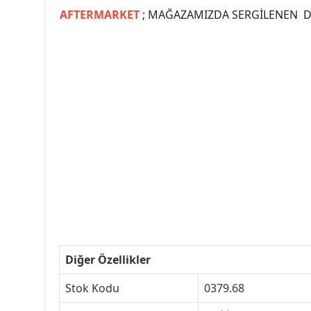
AFTERMARKET
; MAĞAZAMIZDA SERGİLENEN Dİ
#PEUGEOT #PEUGEOT307 #307YEDEKPARCA #
#VALEO #SACHS #PSA #INA #SKF #RA
#peugeot307 #peugeottürkiye #psatürkiye
#peugeot307turkey #307clup #indirim #
Diğer Özellikler
Stok Kodu
0379.68