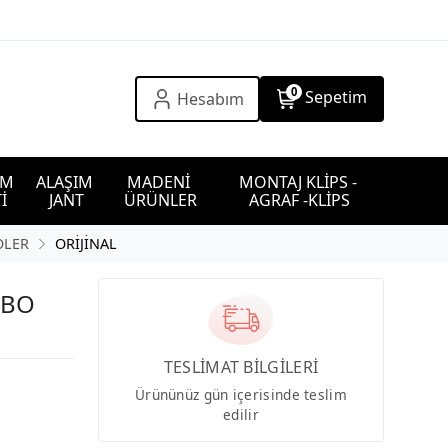
0
Sepetim
Hesabım
IM 
ALAŞIM 
MADENİ 
MONTAJ KLİPS - 
İ
JANT
ÜRÜNLER
AGRAF -KLİPS
OLER
ORİJİNAL
RBO
TESLİMAT BİLGİLERİ
Ürününüz gün içerisinde teslim
edilir