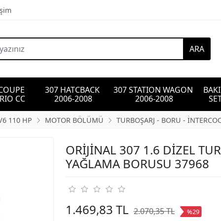
işim
ARA
 COUPE 
307 HATCBACK 
307 STATION WAGON 
BAK
RIO CC
2006-2008
2006-2008
SET
V6 110 HP
MOTOR BÖLÜMÜ
TURBOŞARJ - BORU - İNTERCO
ORİJİNAL 307 1.6 DİZEL TU
YAĞLAMA BORUSU 37968
1.469,83 TL
2.070,35 TL
%29