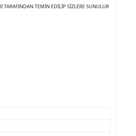
I TARAFINDAN TEMİN EDİLİP SİZLERE SUNULUR
07PEUGEOT #YEDEKPARCA307 #307TÜRKİYE u
OREPAR #TOTAL #RAPRO #TRW #DELPHI
kparca #307ankara #307istanbul #izmir307
7far #307 tampon #307aksesuar #307jant