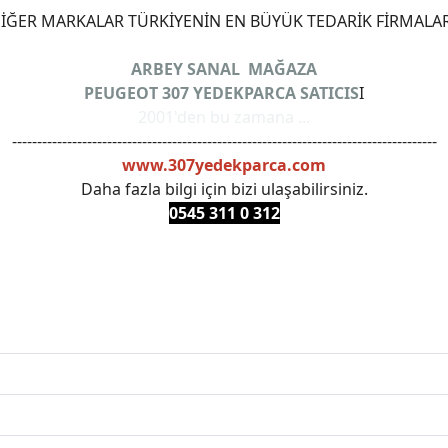
ĞER MARKALAR TÜRKİYENİN EN BÜYÜK TEDARİK FİRMALAR
ARBEY SANAL MAĞAZA
PEUGEOT 307 YEDEKPARCA SATICIS
I
2001'den bu zamana ...
-------------------------------------------------------------------------------------
www.307yedekparca.com
Daha fazla bilgi için bizi ulaşabilirsiniz.
0545 311 0 3
12
ANKARAYEDEKPARCA #PEUEGOTTURKİYE #TURKİYE307 #3
PRO #FEBI #LUK #BRAXIS #MONROE #DEPO #MOTUL #EUR
 #oemyedekparca #307yedekparca #stellantis #ankarayede
307bakimseti #307amortisör #307debriyaj #307triger #30