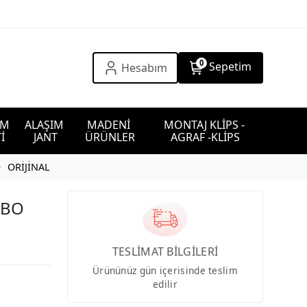
0
Sepetim
Hesabım
IM 
ALAŞIM 
MADENİ 
MONTAJ KLİPS - 
İ
JANT
ÜRÜNLER
AGRAF -KLİPS
ORİJİNAL
RBO
TESLİMAT BİLGİLERİ
Ürününüz gün içerisinde teslim
edilir