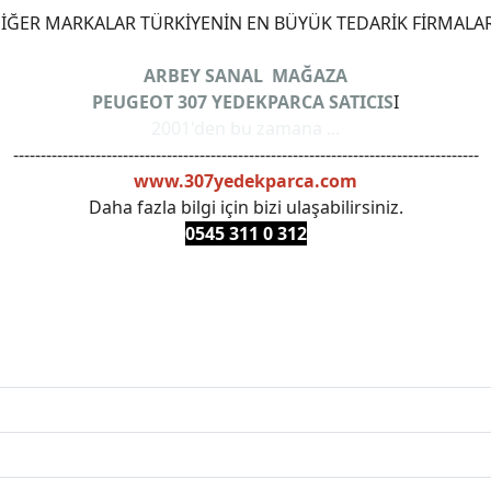
ĞER MARKALAR TÜRKİYENİN EN BÜYÜK TEDARİK FİRMALAR
ARBEY SANAL MAĞAZA
PEUGEOT 307 YEDEKPARCA SATICIS
I
2001'den bu zamana ...
-------------------------------------------------------------------------------------
www.307yedekparca.com
Daha fazla bilgi için bizi ulaşabilirsiniz.
0545 311 0 3
12
ANKARAYEDEKPARCA #PEUEGOTTURKİYE #TURKİYE307 #3
PRO #FEBI #LUK #BRAXIS #MONROE #DEPO #MOTUL #EUR
 #oemyedekparca #307yedekparca #stellantis #ankarayede
307bakimseti #307amortisör #307debriyaj #307triger #30