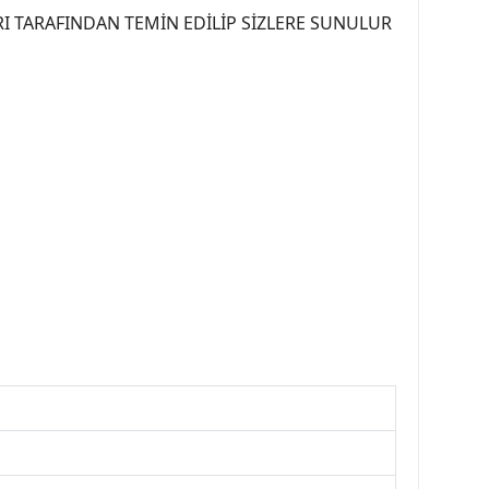
I TARAFINDAN TEMİN EDİLİP SİZLERE SUNULUR
07PEUGEOT #YEDEKPARCA307 #307TÜRKİYE u
OREPAR #TOTAL #RAPRO #TRW #DELPHI
kparca #307ankara #307istanbul #izmir307
7far #307 tampon #307aksesuar #307jant