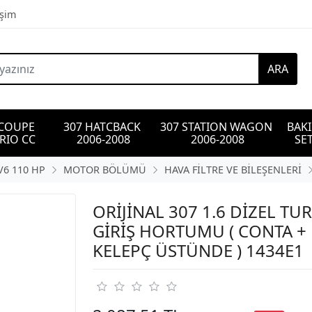
işim
ARA
 COUPE 
307 HATCBACK 
307 STATION WAGON 
BAK
RIO CC
2006-2008
2006-2008
SET
V6 110 HP
MOTOR BÖLÜMÜ
HAVA FİLTRE VE BİLEŞENLERİ
ORİJİNAL 307 1.6 DİZEL TU
GİRİŞ HORTUMU ( CONTA +
KELEPÇ ÜSTÜNDE ) 1434E1