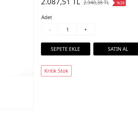
2.087,51 TL
2.940,38 TL
%29
Adet
-
+
Kritik Stok