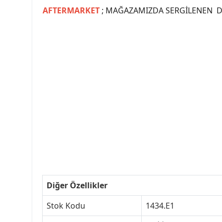
AFTERMARKET
; MAĞAZAMIZDA SERGİLENEN Dİ
#PEUGEOT #PEUGEOT307 #307YEDEKPARCA #
#VALEO #SACHS #PSA #INA #SKF #RA
#peugeot307 #peugeottürkiye #psatürkiye
#peugeot307turkey #307clup #indirim #
Diğer Özellikler
Stok Kodu
1434.E1