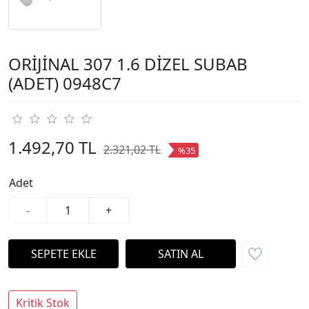
ORİJİNAL 307 1.6 DİZEL SUBAB
(ADET) 0948C7
1.492,70 TL
2.321,02 TL
%35
Adet
-
+
Kritik Stok