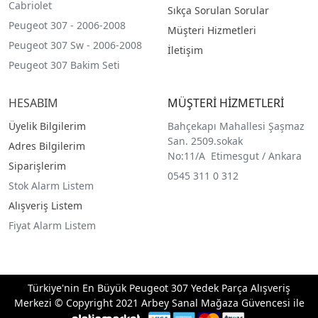
Cabriolet
Sıkça Sorulan Sorular
Peugeot 307 - 2006-2008
Müşteri Hizmetleri
Peugeot 307 Sw - 2006-2008
İletişim
Peugeot 307 Bakim Seti
HESABIM
MÜŞTERİ HİZMETLERİ
Üyelik Bilgilerim
Bahçekapı Mahallesi Şaşmaz
San. 2509.sokak
Adres Bilgilerim
No:11/A Etimesgut / Ankara
Siparişlerim
0545 311 0 312
Stok Alarm Listem
Alışveriş Listem
Fiyat Alarm Listem
Türkiye'nin En Büyük Peugeot 307 Yedek Parça Alışveriş
Merkezi © Copyright 2021 Arbey Sanal Mağaza Güvencesi ile