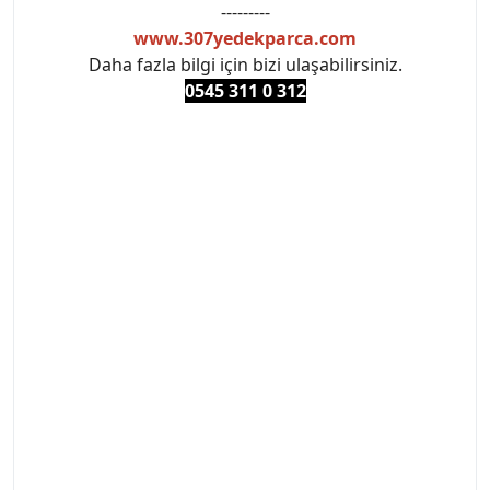
---------
www.307yedekparca.com
Daha fazla bilgi için bizi ulaşabilirsiniz.
0545 311 0 3
12
#PEUGEOT #PEUGEOT307 #307YEDEKPARCA
#ANKARAYEDEKPARCA #PEUEGOTTURKİYE
#TURKİYE307 #307PEUGEOT #YEDEKPARCA307
#307TÜRKİYE u
#VALEO #SACHS #PSA #INA #SKF #RAPRO #FEBI
#LUK #BRAXIS #MONROE #DEPO #MOTUL
#EUROREPAR #TOTAL #RAPRO #TRW #DELPHI
#peugeot307 #peugeottürkiye #psatürkiye
#oemyedekparca #307yedekparca #stellantis
#ankarayedekparca #307ankara #307istanbul
#izmir307 #peugeot307turkey #307clup #indirim
#307bakimseti #307amortisör #307debriyaj
#307triger #307far #307 tampon #307aksesuar
#307jant