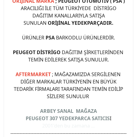
ORİJİNAL MARKA
; PEUGEOT OTOMOTİV ( PSA )
ARACILIĞI İLE TÜM TÜRKİYEDE DİSTRİGO
DAĞITIM KANALLARIYLA SATIŞA
SUNULAN
ORİJİNAL YEDEKPARÇADIR.
ÜRÜNLER
PSA
BARKODLU ÜRÜNLERDİR.
PEUGEOT DİSTRİGO
DAĞITIM ŞİRKETLERİNDEN
TEMİN EDİLEREK SATIŞA SUNULUR.
AFTERMARKET
; MAĞAZAMIZDA SERGİLENEN
DİĞER MARKALAR TÜRKİYENİN EN BÜYÜK
TEDARİK FİRMALARI TARAFINDAN TEMİN EDİLİP
SİZLERE SUNULUR
ARBEY SANAL MAĞAZA
PEUGEOT 307 YEDEKPARCA SATICIS
I
2001'den bu zamana ...
----------------------------------------------------------------------------