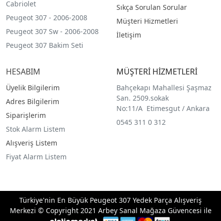
Cabriolet
Sıkça Sorulan Sorular
Peugeot 307 - 2006-2008
Müşteri Hizmetleri
Peugeot 307 Sw - 2006-2008
İletişim
Peugeot 307 Bakim Seti
HESABIM
MÜŞTERİ HİZMETLERİ
Üyelik Bilgilerim
Bahçekapı Mahallesi Şaşmaz
San. 2509.sokak
Adres Bilgilerim
No:11/A Etimesgut / Ankara
Siparişlerim
0545 311 0 312
Stok Alarm Listem
Alışveriş Listem
Fiyat Alarm Listem
Türkiye'nin En Büyük Peugeot 307 Yedek Parça Alışveriş
Merkezi © Copyright 2021 Arbey Sanal Mağaza Güvencesi ile