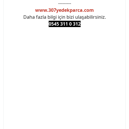
---------
www.307yedekparca.com
Daha fazla bilgi için bizi ulaşabilirsiniz.
0545 311 0 3
12
#PEUGEOT #PEUGEOT307 #307YEDEKPARCA
#ANKARAYEDEKPARCA #PEUEGOTTURKİYE
#TURKİYE307 #307PEUGEOT #YEDEKPARCA307
#307TÜRKİYE u
#VALEO #SACHS #PSA #INA #SKF #RAPRO #FEBI
#LUK #BRAXIS #MONROE #DEPO #MOTUL
#EUROREPAR #TOTAL #RAPRO #TRW #DELPHI
#peugeot307 #peugeottürkiye #psatürkiye
#oemyedekparca #307yedekparca #stellantis
#ankarayedekparca #307ankara #307istanbul
#izmir307 #peugeot307turkey #307clup #indirim
#307bakimseti #307amortisör #307debriyaj
#307triger #307far #307 tampon #307aksesuar
#307jant