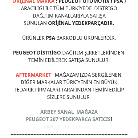
ORİJİNAL MARKA
; PEUGEOT OTOMOTİV ( PSA )
ARACILIĞI İLE TÜM TÜRKİYEDE DİSTRİGO
DAĞITIM KANALLARIYLA SATIŞA
SUNULAN
ORİJİNAL YEDEKPARÇADIR.
ÜRÜNLER
PSA
BARKODLU ÜRÜNLERDİR.
PEUGEOT DİSTRİGO
DAĞITIM ŞİRKETLERİNDEN
TEMİN EDİLEREK SATIŞA SUNULUR.
AFTERMARKET
; MAĞAZAMIZDA SERGİLENEN
DİĞER MARKALAR TÜRKİYENİN EN BÜYÜK
TEDARİK FİRMALARI TARAFINDAN TEMİN EDİLİP
SİZLERE SUNULUR
ARBEY SANAL MAĞAZA
PEUGEOT 307 YEDEKPARCA SATICIS
I
2001'den bu zamana ...
----------------------------------------------------------------------------