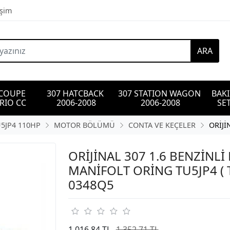
işim
ARA
 COUPE 
307 HATCBACK 
307 STATION WAGON 
BAK
RIO CC
2006-2008
2006-2008
SET
U5JP4 110HP
MOTOR BÖLÜMÜ
CONTA VE KEÇELER
ORİJİ
ORİJİNAL 307 1.6 BENZİNL
MANİFOLT ORİNG TU5JP4 ( 
0348Q5
1.016,84 TL
1.352,71 TL