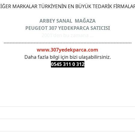
ĞER MARKALAR TÜRKİYENİN EN BÜYÜK TEDARİK FİRMALAR
ARBEY SANAL MAĞAZA
PEUGEOT 307 YEDEKPARCA SATICIS
I
2001'den bu zamana ...
-------------------------------------------------------------------------------------
www.307yedekparca.com
Daha fazla bilgi için bizi ulaşabilirsiniz.
0545 311 0 3
12
ANKARAYEDEKPARCA #PEUEGOTTURKİYE #TURKİYE307 #3
PRO #FEBI #LUK #BRAXIS #MONROE #DEPO #MOTUL #EUR
 #oemyedekparca #307yedekparca #stellantis #ankarayede
307bakimseti #307amortisör #307debriyaj #307triger #30