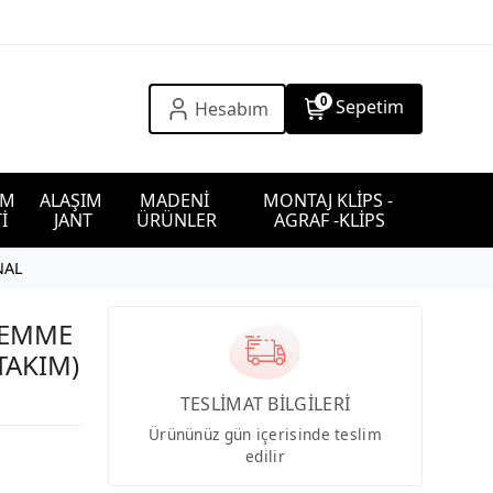
0
Sepetim
Hesabım
IM 
ALAŞIM 
MADENİ 
MONTAJ KLİPS - 
İ
JANT
ÜRÜNLER
AGRAF -KLİPS
NAL
İ EMME
TAKIM)
TESLİMAT BİLGİLERİ
Ürününüz gün içerisinde teslim
edilir