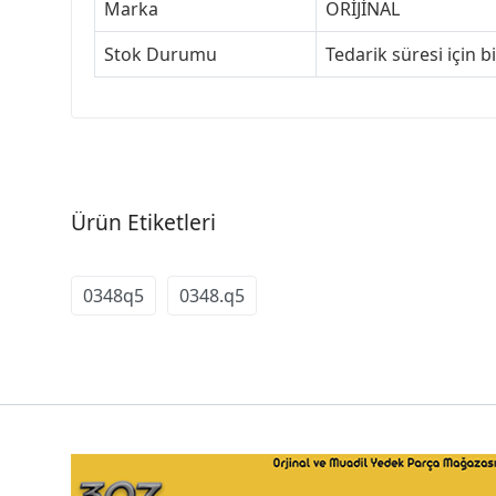
Marka
ORİJİNAL
Stok Durumu
Tedarik süresi için b
Ürün Etiketleri
0348q5
0348.q5