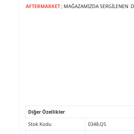
AFTERMARKET
; MAĞAZAMIZDA SERGİLENEN Dİ
#PEUGEOT #PEUGEOT307 #307YEDEKPARCA #
#VALEO #SACHS #PSA #INA #SKF #RA
#peugeot307 #peugeottürkiye #psatürkiye
#peugeot307turkey #307clup #indirim #
Diğer Özellikler
Stok Kodu
0348.Q5