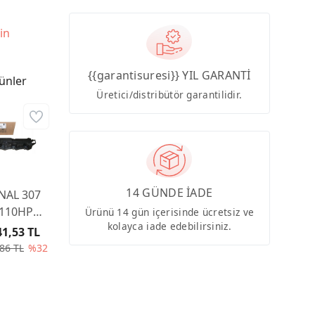
in
{{garantisuresi}} YIL GARANTİ
ünler
Üretici/distribütör garantilidir.
14 GÜNDE İADE
İNAL 307
 110HP
Ürünü 14 gün içerisinde ücretsiz ve
kolayca iade edebilirsiniz.
U5JP4
41,53 TL
BÜTÖR
86 TL
%32
001-
 - EMME
F 0248L7