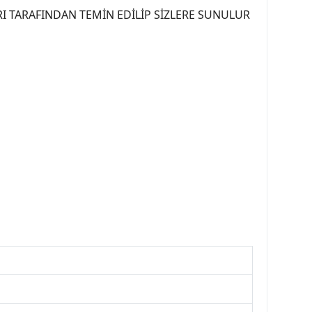
I TARAFINDAN TEMİN EDİLİP SİZLERE SUNULUR
07PEUGEOT #YEDEKPARCA307 #307TÜRKİYE u
OREPAR #TOTAL #RAPRO #TRW #DELPHI
kparca #307ankara #307istanbul #izmir307
7far #307 tampon #307aksesuar #307jant