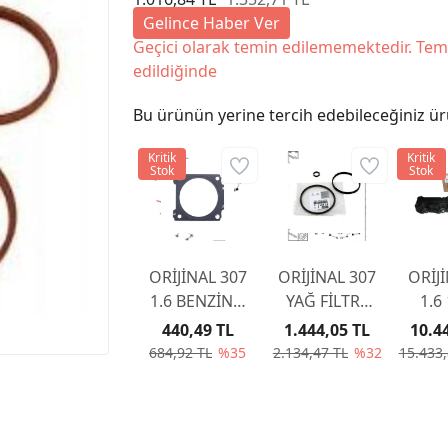
Gelince Haber Ver
Geçici olarak temin edilememektedir. Tem
edildiğinde
Bu ürünün yerine tercih edebileceğiniz ür
Kritik
Kritik
Stok
Stok
ORİJİNAL 307
ORİJİNAL 307
ORİJ
1.6 BENZİNLİ
YAĞ FİLTRE
1.6
EGZOZ
KÜTÜK
T
440,49 TL
1.444,05 TL
10.4
KATALİZÖR
CONTA
KÜL
684,92 TL
%35
2.134,47 TL
%32
15.433,
CONTASI
TAKIMI (
KAPAK 2
KARE 170933
KÜÇÜK
2005
FİLTRE TİPİ)
TARA
2005-2008