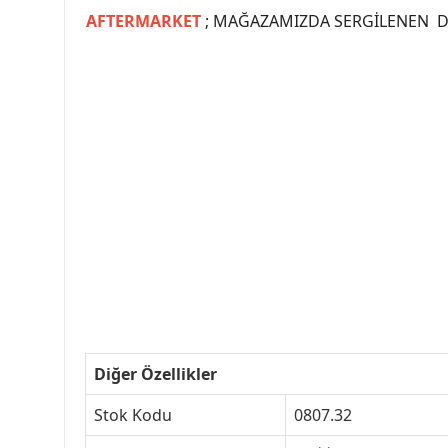
AFTERMARKET
; MAĞAZAMIZDA SERGİLENEN Dİ
#PEUGEOT #PEUGEOT307 #307YEDEKPARCA #
#VALEO #SACHS #PSA #INA #SKF #RA
#peugeot307 #peugeottürkiye #psatürkiye
#peugeot307turkey #307clup #indirim #
Diğer Özellikler
Stok Kodu
0807.32