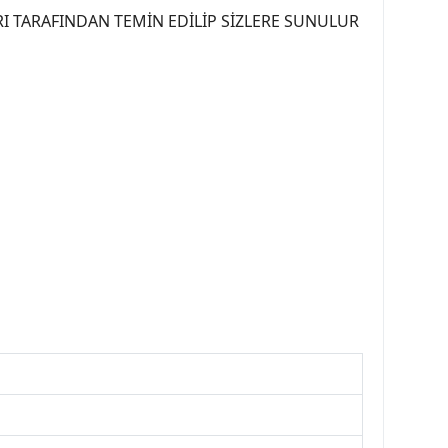
I TARAFINDAN TEMİN EDİLİP SİZLERE SUNULUR
07PEUGEOT #YEDEKPARCA307 #307TÜRKİYE u
OREPAR #TOTAL #RAPRO #TRW #DELPHI
kparca #307ankara #307istanbul #izmir307
7far #307 tampon #307aksesuar #307jant