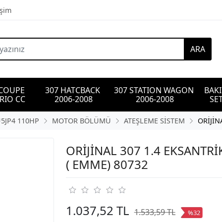
işim
ARA
 COUPE 
307 HATCBACK 
307 STATION WAGON 
BAK
RIO CC
2006-2008
2006-2008
SET
U5JP4 110HP
MOTOR BÖLÜMÜ
ATEŞLEME SİSTEM
ORİJİN
ORİJİNAL 307 1.4 EKSANTRİ
( EMME) 80732
1.037,52 TL
1.533,59 TL
%32