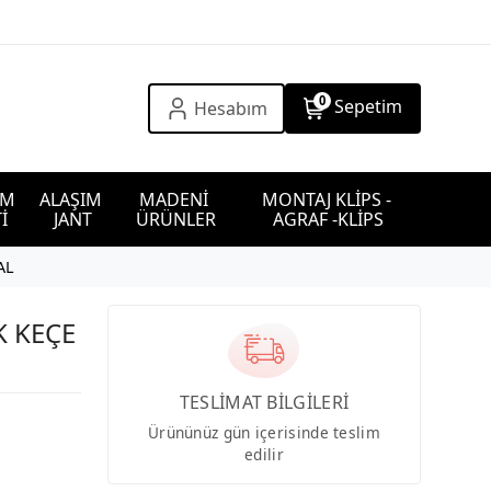
0
Sepetim
Hesabım
IM 
ALAŞIM 
MADENİ 
MONTAJ KLİPS - 
İ
JANT
ÜRÜNLER
AGRAF -KLİPS
AL
K KEÇE
TESLİMAT BİLGİLERİ
Ürününüz gün içerisinde teslim
edilir