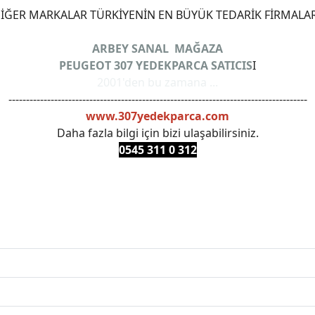
ĞER MARKALAR TÜRKİYENİN EN BÜYÜK TEDARİK FİRMALAR
ARBEY SANAL MAĞAZA
PEUGEOT 307 YEDEKPARCA SATICIS
I
2001'den bu zamana ...
-------------------------------------------------------------------------------------
www.307yedekparca.com
Daha fazla bilgi için bizi ulaşabilirsiniz.
0545 311 0 3
12
ANKARAYEDEKPARCA #PEUEGOTTURKİYE #TURKİYE307 #3
PRO #FEBI #LUK #BRAXIS #MONROE #DEPO #MOTUL #EUR
 #oemyedekparca #307yedekparca #stellantis #ankarayede
307bakimseti #307amortisör #307debriyaj #307triger #30