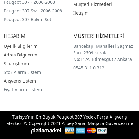
Peugeot 307 - 2006-2008
Müşteri Hizmetleri
Peugeot 307 Sw - 2006-2008
İletişim
Peugeot 307 Bakim Seti
HESABIM
MÜŞTERİ HİZMETLERİ
Üyelik Bilgilerim
Bahçekapı Mahallesi Şaşmaz
San. 2509.sokak
Adres Bilgilerim
No:11/A Etimesgut / Ankara
Siparişlerim
0545 311 0 312
Stok Alarm Listem
Alışveriş Listem
Fiyat Alarm Listem
Türkiye'nin En Büyük Peugeot 307 Yedek Parça Alışveriş
Merkezi © Copyright 2021 Arbey Sanal Mağaza Güvencesi ile