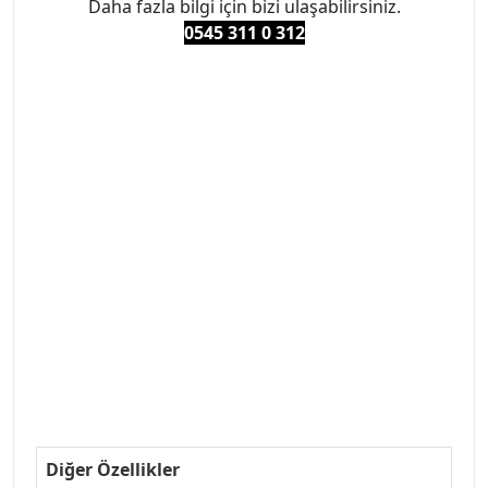
Daha fazla bilgi için bizi ulaşabilirsiniz.
0545 311 0 3
12
#PEUGEOT #PEUGEOT307 #307YEDEKPARCA
#ANKARAYEDEKPARCA #PEUEGOTTURKİYE
#TURKİYE307 #307PEUGEOT #YEDEKPARCA307
#307TÜRKİYE u
#VALEO #SACHS #PSA #INA #SKF #RAPRO #FEBI
#LUK #BRAXIS #MONROE #DEPO #MOTUL
#EUROREPAR #TOTAL #RAPRO #TRW #DELPHI
#peugeot307 #peugeottürkiye #psatürkiye
#oemyedekparca #307yedekparca #stellantis
#ankarayedekparca #307ankara #307istanbul
#izmir307 #peugeot307turkey #307clup #indirim
#307bakimseti #307amortisör #307debriyaj
#307triger #307far #307 tampon #307aksesuar
#307jant
Diğer Özellikler