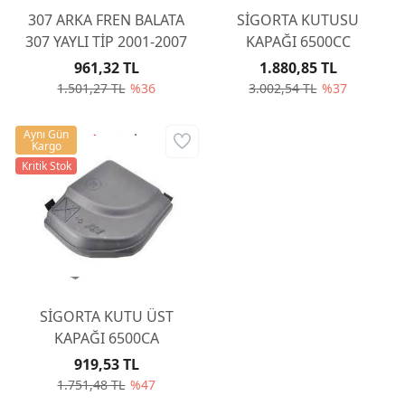
307 ARKA FREN BALATA
SİGORTA KUTUSU
307 YAYLI TİP 2001-2007
KAPAĞI 6500CC
961,32 TL
1.880,85 TL
1.501,27 TL
%36
3.002,54 TL
%37
Aynı Gün
Kargo
Kritik Stok
SİGORTA KUTU ÜST
KAPAĞI 6500CA
919,53 TL
1.751,48 TL
%47