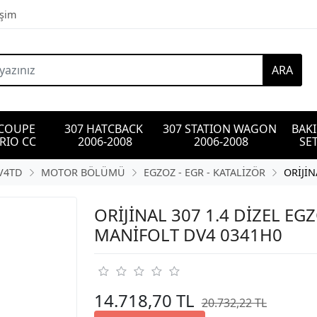
işim
ARA
 COUPE 
307 HATCBACK 
307 STATION WAGON 
BAK
RIO CC
2006-2008
2006-2008
SET
DV4TD
MOTOR BÖLÜMÜ
EGZOZ - EGR - KATALİZÖR
ORİJİN
ORİJİNAL 307 1.4 DİZEL EG
MANİFOLT DV4 0341H0
14.718,70 TL
20.732,22 TL