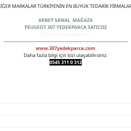
ĞER MARKALAR TÜRKİYENİN EN BÜYÜK TEDARİK FİRMALAR
ARBEY SANAL MAĞAZA
PEUGEOT 307 YEDEKPARCA SATICIS
I
2001'den bu zamana ...
-------------------------------------------------------------------------------------
www.307yedekparca.com
Daha fazla bilgi için bizi ulaşabilirsiniz.
0545 311 0 3
12
ANKARAYEDEKPARCA #PEUEGOTTURKİYE #TURKİYE307 #3
PRO #FEBI #LUK #BRAXIS #MONROE #DEPO #MOTUL #EUR
 #oemyedekparca #307yedekparca #stellantis #ankarayede
307bakimseti #307amortisör #307debriyaj #307triger #30