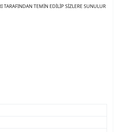
I TARAFINDAN TEMİN EDİLİP SİZLERE SUNULUR
07PEUGEOT #YEDEKPARCA307 #307TÜRKİYE u
OREPAR #TOTAL #RAPRO #TRW #DELPHI
kparca #307ankara #307istanbul #izmir307
7far #307 tampon #307aksesuar #307jant