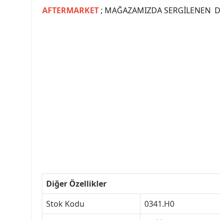
AFTERMARKET
; MAĞAZAMIZDA SERGİLENEN Dİ
#PEUGEOT #PEUGEOT307 #307YEDEKPARCA #
#VALEO #SACHS #PSA #INA #SKF #RA
#peugeot307 #peugeottürkiye #psatürkiye
#peugeot307turkey #307clup #indirim #
Diğer Özellikler
Stok Kodu
0341.H0