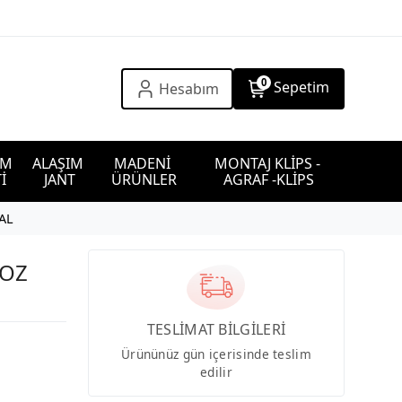
0
Sepetim
Hesabım
IM 
ALAŞIM 
MADENİ 
MONTAJ KLİPS - 
İ
JANT
ÜRÜNLER
AGRAF -KLİPS
AL
ZOZ
TESLİMAT BİLGİLERİ
Ürününüz gün içerisinde teslim
edilir