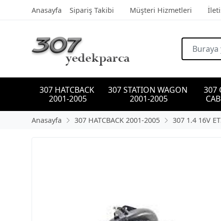
Anasayfa
Sipariş Takibi
Müşteri Hizmetleri
İlet
307 HATCBACK 
307 STATION WAGON 
307
2001-2005
2001-2005
CAB
Anasayfa
307 HATCBACK 2001-2005
307 1.4 16V ET