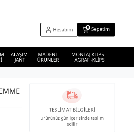
0
Sepetim
Hesabım
IM 
ALAŞIM 
MADENİ 
MONTAJ KLİPS - 
İ
JANT
ÜRÜNLER
AGRAF -KLİPS
İ EMME
TESLİMAT BİLGİLERİ
Ürününüz gün içerisinde teslim
edilir