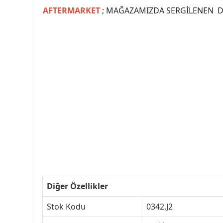
AFTERMARKET
; MAĞAZAMIZDA SERGİLENEN Dİ
#PEUGEOT #PEUGEOT307 #307YEDEKPARCA #
#VALEO #SACHS #PSA #INA #SKF #RA
#peugeot307 #peugeottürkiye #psatürkiye
#peugeot307turkey #307clup #indirim #
Diğer Özellikler
Stok Kodu
0342.J2