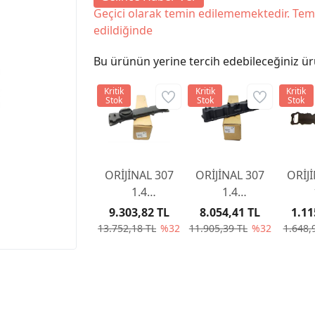
Geçici olarak temin edilememektedir. Tem
edildiğinde
Bu ürünün yerine tercih edebileceğiniz ür
Kritik
Kritik
Kritik
Stok
Stok
Stok
ORİJİNAL 307
ORİJİNAL 307
ORİJ
1.4
1.4
KÜLBÜTÖR
KÜLBÜTÖR
KÜL
9.303,82 TL
8.054,41 TL
1.11
KAPAK EGZOZ
KAPAK EMME
K
13.752,18 TL
%32
11.905,39 TL
%32
1.648,
TARAF 0248P5
TARAF 0248L3
CONT
TARA
02