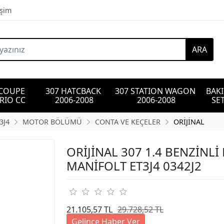
işim
ARA
 COUPE 
307 HATCBACK 
307 STATION WAGON 
BAK
RIO CC
2006-2008
2006-2008
SET
3J4
MOTOR BÖLÜMÜ
CONTA VE KEÇELER
ORİJİNAL
ORİJİNAL 307 1.4 BENZİNL
MANİFOLT ET3J4 0342J2
21.105,57 TL
29.728,52 TL
Gelince Haber Ver