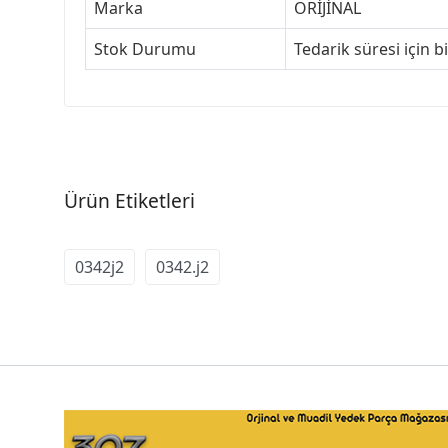
Marka
ORİJİNAL
Stok Durumu
Tedarik süresi için b
Ürün Etiketleri
0342j2
0342.j2