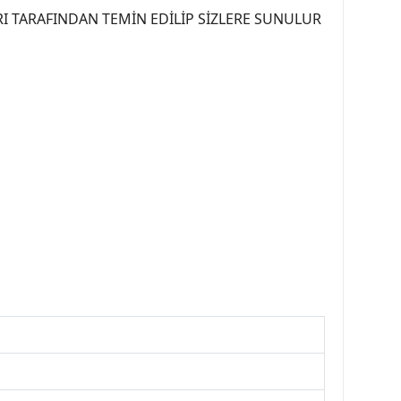
I TARAFINDAN TEMİN EDİLİP SİZLERE SUNULUR
07PEUGEOT #YEDEKPARCA307 #307TÜRKİYE u
OREPAR #TOTAL #RAPRO #TRW #DELPHI
kparca #307ankara #307istanbul #izmir307
7far #307 tampon #307aksesuar #307jant