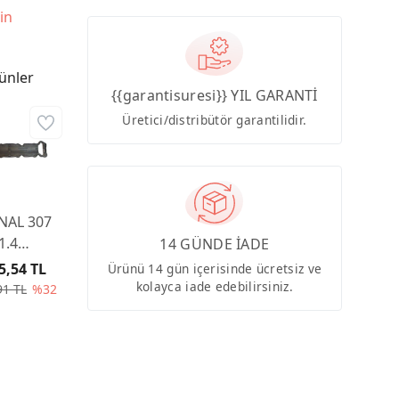
in
ünler
{{garantisuresi}} YIL GARANTİ
Üretici/distribütör garantilidir.
İNAL 307
1.4
14 GÜNDE İADE
BÜTÖR
5,54 TL
Ürünü 14 gün içerisinde ücretsiz ve
APAK
kolayca iade edebilirsiniz.
91 TL
%32
A EMME
F ET3J4
49C5