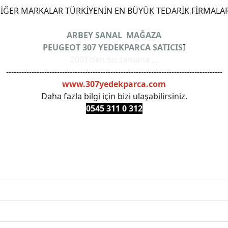
ĞER MARKALAR TÜRKİYENİN EN BÜYÜK TEDARİK FİRMALAR
ARBEY SANAL MAĞAZA
PEUGEOT 307 YEDEKPARCA SATICIS
I
2001'den bu zamana ...
-------------------------------------------------------------------------------------
www.307yedekparca.com
Daha fazla bilgi için bizi ulaşabilirsiniz.
0545 311 0 3
12
ANKARAYEDEKPARCA #PEUEGOTTURKİYE #TURKİYE307 #3
PRO #FEBI #LUK #BRAXIS #MONROE #DEPO #MOTUL #EUR
 #oemyedekparca #307yedekparca #stellantis #ankarayede
307bakimseti #307amortisör #307debriyaj #307triger #30