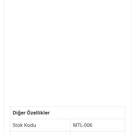
#ANKARAYEDEKPARCA #PEUEGOTTURKİYE
#TURKİYE307 #307PEUGEOT #YEDEKPARCA307
#307TÜRKİYE u
#VALEO #SACHS #PSA #INA #SKF #RAPRO #FEBI
#LUK #BRAXIS #MONROE #DEPO #MOTUL
#EUROREPAR #TOTAL #RAPRO #TRW #DELPHI
#peugeot307 #peugeottürkiye #psatürkiye
#oemyedekparca #307yedekparca #stellantis
#ankarayedekparca #307ankara #307istanbul
#izmir307 #peugeot307turkey #307clup #indirim
#307bakimseti #307amortisör #307debriyaj
#307triger #307far #307 tampon #307aksesuar
#307jant
Diğer Özellikler
Stok Kodu
MTL-006