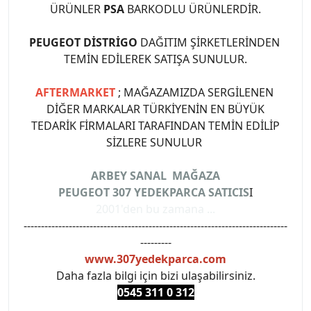
ÜRÜNLER
PSA
BARKODLU ÜRÜNLERDİR.
PEUGEOT DİSTRİGO
DAĞITIM ŞİRKETLERİNDEN
TEMİN EDİLEREK SATIŞA SUNULUR.
AFTERMARKET
; MAĞAZAMIZDA SERGİLENEN
DİĞER MARKALAR TÜRKİYENİN EN BÜYÜK
TEDARİK FİRMALARI TARAFINDAN TEMİN EDİLİP
SİZLERE SUNULUR
ARBEY SANAL MAĞAZA
PEUGEOT 307 YEDEKPARCA SATICIS
I
2001'den bu zamana ...
----------------------------------------------------------------------------
---------
www.307yedekparca.com
Daha fazla bilgi için bizi ulaşabilirsiniz.
0545 311 0 3
12
#PEUGEOT #PEUGEOT307 #307YEDEKPARCA