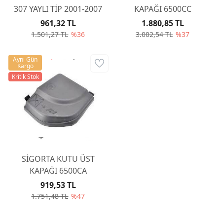
307 YAYLI TİP 2001-2007
KAPAĞI 6500CC
961,32 TL
1.880,85 TL
1.501,27 TL
%36
3.002,54 TL
%37
Aynı Gün
Kargo
Kritik Stok
SİGORTA KUTU ÜST
KAPAĞI 6500CA
919,53 TL
1.751,48 TL
%47