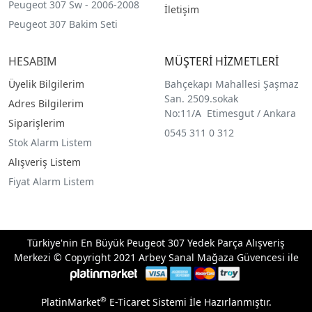
Peugeot 307 Sw - 2006-2008
İletişim
Peugeot 307 Bakim Seti
HESABIM
MÜŞTERİ HİZMETLERİ
Üyelik Bilgilerim
Bahçekapı Mahallesi Şaşmaz
San. 2509.sokak
Adres Bilgilerim
No:11/A Etimesgut / Ankara
Siparişlerim
0545 311 0 312
Stok Alarm Listem
Alışveriş Listem
Fiyat Alarm Listem
Türkiye'nin En Büyük Peugeot 307 Yedek Parça Alışveriş
Merkezi © Copyright 2021 Arbey Sanal Mağaza Güvencesi ile
®
PlatinMarket
E-Ticaret Sistemi
İle Hazırlanmıştır.