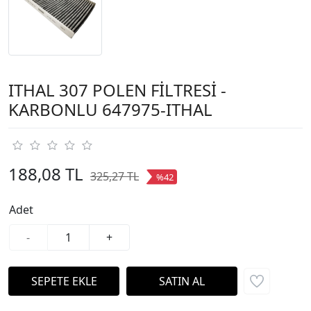
ITHAL 307 POLEN FİLTRESİ -
KARBONLU 647975-ITHAL
188,08 TL
325,27 TL
%42
Adet
-
+