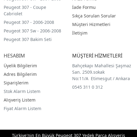
Peugeot 307 - Coupe
İade Formu
Cabriolet
Sıkça Sorulan Sorular
Peugeot 307 - 2006-2008
Müşteri Hizmetleri
Peugeot 307 Sw - 2006-2008
İletişim
Peugeot 307 Bakim Seti
HESABIM
MÜŞTERİ HİZMETLERİ
Üyelik Bilgilerim
Bahçekapı Mahallesi Şaşmaz
San. 2509.sokak
Adres Bilgilerim
No:11/A Etimesgut / Ankara
Siparişlerim
0545 311 0 312
Stok Alarm Listem
Alışveriş Listem
Fiyat Alarm Listem
Türkiye'nin En Büyük Peugeot 307 Yedek Parça Alışveriş