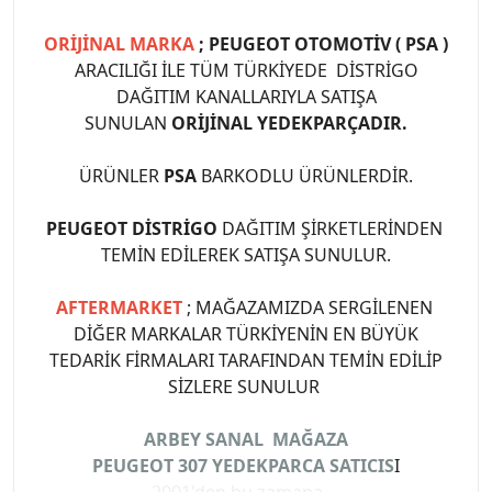
ORİJİNAL MARKA
; PEUGEOT OTOMOTİV ( PSA )
ARACILIĞI İLE TÜM TÜRKİYEDE DİSTRİGO
DAĞITIM KANALLARIYLA SATIŞA
SUNULAN
ORİJİNAL YEDEKPARÇADIR.
ÜRÜNLER
PSA
BARKODLU ÜRÜNLERDİR.
PEUGEOT DİSTRİGO
DAĞITIM ŞİRKETLERİNDEN
TEMİN EDİLEREK SATIŞA SUNULUR.
AFTERMARKET
; MAĞAZAMIZDA SERGİLENEN
DİĞER MARKALAR TÜRKİYENİN EN BÜYÜK
TEDARİK FİRMALARI TARAFINDAN TEMİN EDİLİP
SİZLERE SUNULUR
ARBEY SANAL MAĞAZA
PEUGEOT 307 YEDEKPARCA SATICIS
I
2001'den bu zamana ...