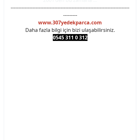
----------------------------------------------------------------------------
---------
www.307yedekparca.com
Daha fazla bilgi için bizi ulaşabilirsiniz.
0545 311 0 3
12
#PEUGEOT #PEUGEOT307 #307YEDEKPARCA
#ANKARAYEDEKPARCA #PEUEGOTTURKİYE
#TURKİYE307 #307PEUGEOT #YEDEKPARCA307
#307TÜRKİYE u
#VALEO #SACHS #PSA #INA #SKF #RAPRO #FEBI
#LUK #BRAXIS #MONROE #DEPO #MOTUL
#EUROREPAR #TOTAL #RAPRO #TRW #DELPHI
#peugeot307 #peugeottürkiye #psatürkiye
#oemyedekparca #307yedekparca #stellantis
#ankarayedekparca #307ankara #307istanbul
#izmir307 #peugeot307turkey #307clup #indirim
#307bakimseti #307amortisör #307debriyaj
#307triger #307far #307 tampon #307aksesuar