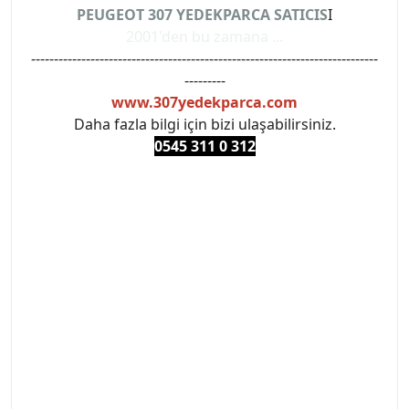
PEUGEOT 307 YEDEKPARCA SATICIS
I
2001'den bu zamana ...
----------------------------------------------------------------------------
---------
www.307yedekparca.com
Daha fazla bilgi için bizi ulaşabilirsiniz.
0545 311 0 3
12
#PEUGEOT #PEUGEOT307 #307YEDEKPARCA
#ANKARAYEDEKPARCA #PEUEGOTTURKİYE
#TURKİYE307 #307PEUGEOT #YEDEKPARCA307
#307TÜRKİYE u
#VALEO #SACHS #PSA #INA #SKF #RAPRO #FEBI
#LUK #BRAXIS #MONROE #DEPO #MOTUL
#EUROREPAR #TOTAL #RAPRO #TRW #DELPHI
#peugeot307 #peugeottürkiye #psatürkiye
#oemyedekparca #307yedekparca #stellantis
#ankarayedekparca #307ankara #307istanbul
#izmir307 #peugeot307turkey #307clup #indirim