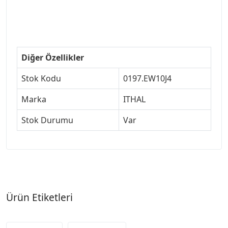
#307bakimseti #307amortisör #307debriyaj
#307triger #307far #307 tampon #307aksesuar
#307jant
Diğer Özellikler
Stok Kodu
0197.EW10J4
Marka
ITHAL
Stok Durumu
Var
Ürün Etiketleri