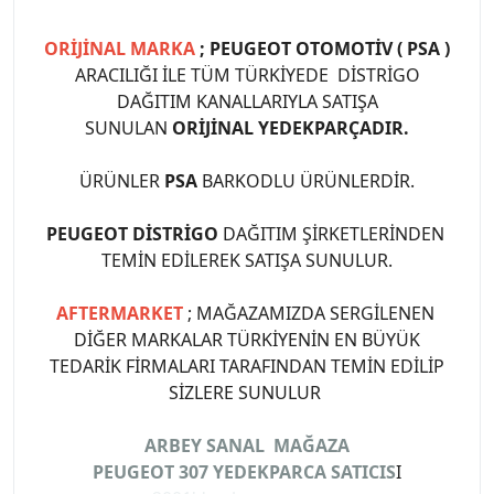
ORİJİNAL MARKA
; PEUGEOT OTOMOTİV ( PSA )
ARACILIĞI İLE TÜM TÜRKİYEDE DİSTRİGO
DAĞITIM KANALLARIYLA SATIŞA
SUNULAN
ORİJİNAL YEDEKPARÇADIR.
ÜRÜNLER
PSA
BARKODLU ÜRÜNLERDİR.
PEUGEOT DİSTRİGO
DAĞITIM ŞİRKETLERİNDEN
TEMİN EDİLEREK SATIŞA SUNULUR.
AFTERMARKET
; MAĞAZAMIZDA SERGİLENEN
DİĞER MARKALAR TÜRKİYENİN EN BÜYÜK
TEDARİK FİRMALARI TARAFINDAN TEMİN EDİLİP
SİZLERE SUNULUR
ARBEY SANAL MAĞAZA
PEUGEOT 307 YEDEKPARCA SATICIS
I