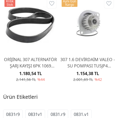
Kritik
Aynı Gün
Stok
Kargo
ORİJİNAL 307 ALTERNATÖR
307 1.6 DEVİRDAİM VALEO -
ŞARJ KAYIŞI 6PK 1069
SU POMPASI TU5JP4
5750WZ
BENZİNLİ
1.180,54 TL
1.154,38 TL
2.141,56 TL
%44
2.001,69 TL
%42
Ürün Etiketleri
0831r9
0831v1
0831.r9
0831.v1