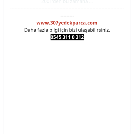
2001'den bu zamana ...
----------------------------------------------------------------------------
---------
www.307yedekparca.com
Daha fazla bilgi için bizi ulaşabilirsiniz.
0545 311 0 3
12
#PEUGEOT #PEUGEOT307 #307YEDEKPARCA
#ANKARAYEDEKPARCA #PEUEGOTTURKİYE
#TURKİYE307 #307PEUGEOT #YEDEKPARCA307
#307TÜRKİYE u
#VALEO #SACHS #PSA #INA #SKF #RAPRO #FEBI
#LUK #BRAXIS #MONROE #DEPO #MOTUL
#EUROREPAR #TOTAL #RAPRO #TRW #DELPHI
#peugeot307 #peugeottürkiye #psatürkiye
#oemyedekparca #307yedekparca #stellantis
#ankarayedekparca #307ankara #307istanbul
#izmir307 #peugeot307turkey #307clup #indirim
#307bakimseti #307amortisör #307debriyaj
#307triger #307far #307 tampon #307aksesuar