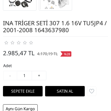
INA TRİGER SETİ 307 1.6 16V TU5JP4 /
2001-2008 1643637980
2.985,47 TL
4.170,19 TL
%28
Adet
-
+
Aynı Gün Kargo