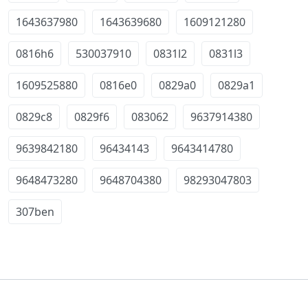
1643637980
1643639680
1609121280
0816h6
530037910
0831l2
0831l3
1609525880
0816e0
0829a0
0829a1
0829c8
0829f6
083062
9637914380
9639842180
96434143
9643414780
9648473280
9648704380
98293047803
307ben