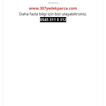
---------
www.307yedekparca.com
Daha fazla bilgi için bizi ulaşabilirsiniz.
0545 311 0 3
12
#PEUGEOT #PEUGEOT307 #307YEDEKPARCA
#ANKARAYEDEKPARCA #PEUEGOTTURKİYE
#TURKİYE307 #307PEUGEOT #YEDEKPARCA307
#307TÜRKİYE u
#VALEO #SACHS #PSA #INA #SKF #RAPRO #FEBI
#LUK #BRAXIS #MONROE #DEPO #MOTUL
#EUROREPAR #TOTAL #RAPRO #TRW #DELPHI
#peugeot307 #peugeottürkiye #psatürkiye
#oemyedekparca #307yedekparca #stellantis
#ankarayedekparca #307ankara #307istanbul
#izmir307 #peugeot307turkey #307clup #indirim
#307bakimseti #307amortisör #307debriyaj
#307triger #307far #307 tampon #307aksesuar
#307jant