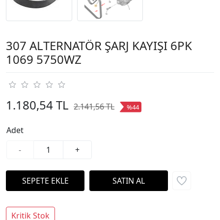
307 ALTERNATÖR ŞARJ KAYIŞI 6PK
1069 5750WZ
1.180,54 TL
2.141,56 TL
%44
Adet
-
+
Kritik Stok