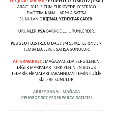
ORİJİNAL MARKA
; PEUGEOT OTOMOTİV ( PSA )
ARACILIĞI İLE TÜM TÜRKİYEDE DİSTRİGO
DAĞITIM KANALLARIYLA SATIŞA
SUNULAN
ORİJİNAL YEDEKPARÇADIR.
ÜRÜNLER
PSA
BARKODLU ÜRÜNLERDİR.
PEUGEOT DİSTRİGO
DAĞITIM ŞİRKETLERİNDEN
TEMİN EDİLEREK SATIŞA SUNULUR.
AFTERMARKET
; MAĞAZAMIZDA SERGİLENEN
DİĞER MARKALAR TÜRKİYENİN EN BÜYÜK
TEDARİK FİRMALARI TARAFINDAN TEMİN EDİLİP
SİZLERE SUNULUR
ARBEY SANAL MAĞAZA
PEUGEOT 307 YEDEKPARCA SATICIS
I
2001'den bu zamana ...
----------------------------------------------------------------------------