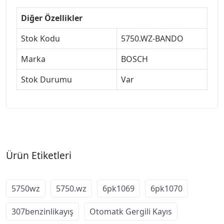
Diğer Özellikler
Stok Kodu
5750.WZ-BANDO
Marka
BOSCH
Stok Durumu
Var
Ürün Etiketleri
5750wz
5750.wz
6pk1069
6pk1070
307benzinlikayış
Otomatk Gergili Kayıs